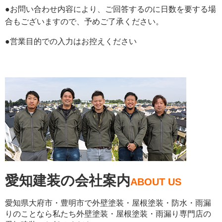
空
●お問い合わせ内容により、ご回答するのに日数を要する場
の
合もございますので、予めご了承ください。
ま
●営業目的での入力はお控えください
ま
に
し
て
く
だ
さ
い。
愛知建装の会社案内
ABOUT US
愛知県大府市・豊明市で外壁塗装・屋根塗装・防水・雨漏
りのことなら私たち外壁塗装・屋根塗装・雨漏り専門店の