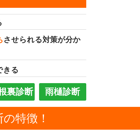
る
ち
させられる対策が分か
できる
根裏診断
雨樋診断
断の特徴！