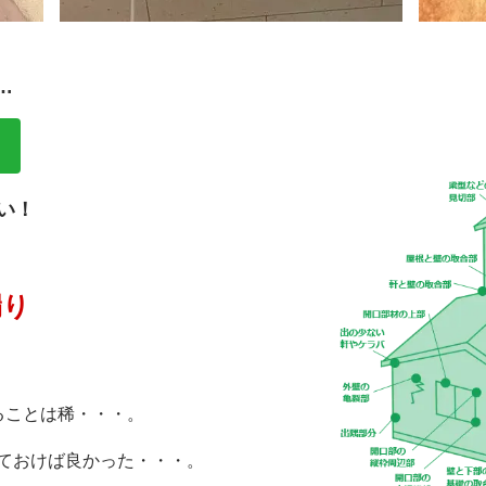
…
！
い！
り
漏り
り
ることは稀・・・。
ておけば良かった・・・。