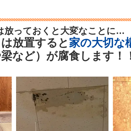
は放っておくと大変なことに…
りは放置すると
家の大切な
や梁など）が腐食します！