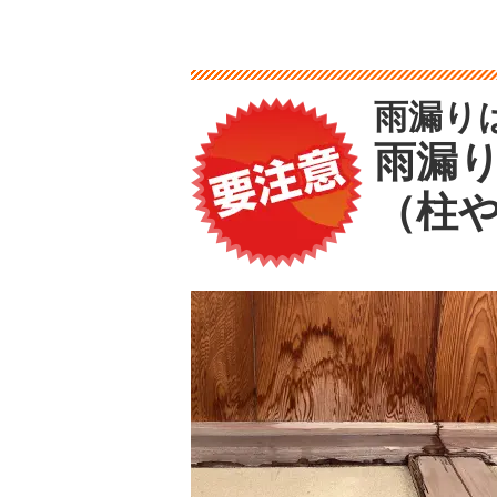
雨漏り
雨漏
（柱