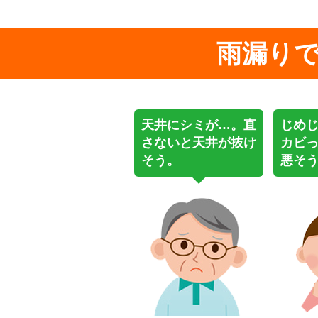
雨漏り
天井にシミが…。直
じめ
さないと天井が抜け
カビ
そう。
悪そ