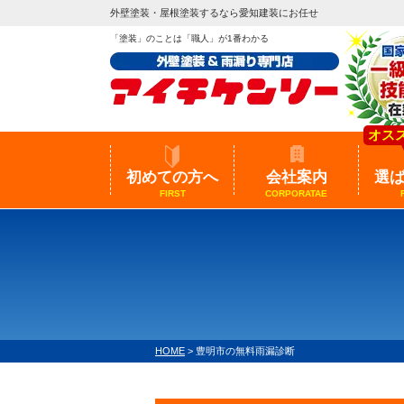
外壁塗装・屋根塗装するなら愛知建装にお任せ
「塗装」のことは「職人」が1番わかる
オス
初めての方へ
会社案内
選
FIRST
CORPORATAE
HOME
>
豊明市の無料雨漏診断