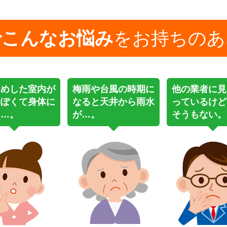
でこんなお悩み
をお持ちのあ
じめした室内が
梅雨や台風の時期に
他の業者に見
っぽくて身体に
なると天井から雨水
っているけど
う…。
が…。
そうもない。