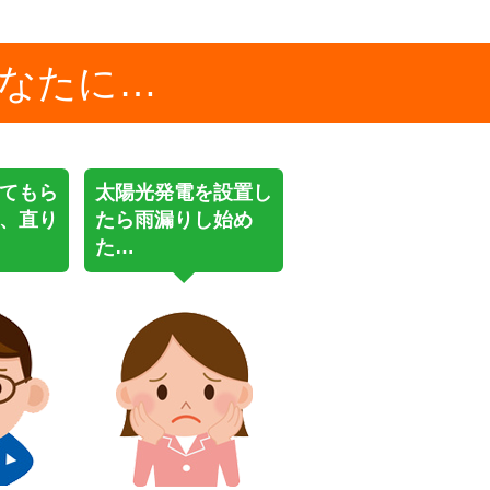
なたに…
てもら
太陽光発電を設置し
、直り
たら雨漏りし始め
た…