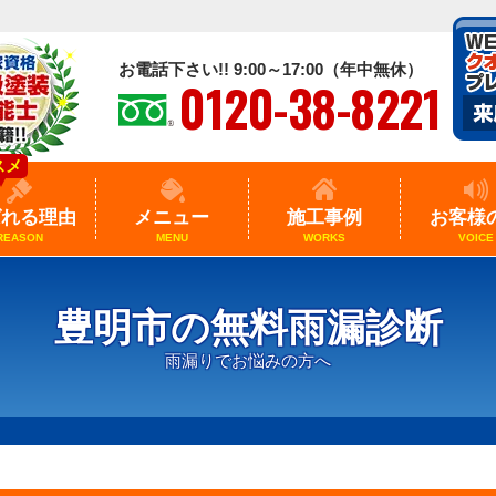
お電話下さい!! 9:00～17:00（年中無休）
0120-38-8221
スメ
ばれる理由
メニュー
施工事例
お客様
REASON
MENU
WORKS
VOICE
豊明市の無料雨漏診断
雨漏りでお悩みの方へ