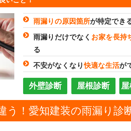
の良いこと！
雨漏りの原因箇所
が特定でき
雨漏りだけでなく
お家を長持
る
不安がなくなり
快適な生活
が
外壁診断
屋根診断
屋
違う！愛知建装の雨漏り診