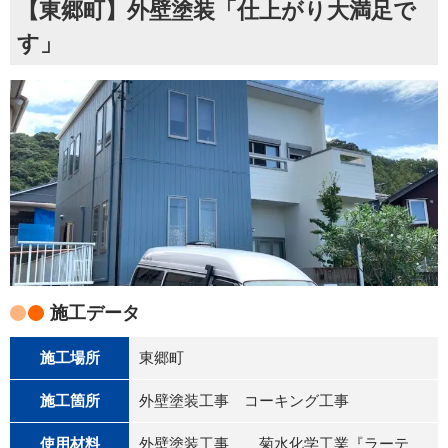
【東郷町】外壁塗装「仕上がり大満足で
す」
施工データ
施工場所
東郷町
施工箇所
外壁塗装工事 コーキング工事
使用材料
外壁塗装工事 菊水化学工業『ラーテ