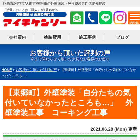
岡崎市/刈谷市/大府市/豊明市の外壁塗装・屋根塗装専門店愛知建装
「塗装」のことは「職人」が1番わかる
MENU
会社案内
塗装費用
施工事例
ブログ
お客様から頂いた評判の声
今まで関わらせて頂いた大切なお客様のお便り
HOME
>
お客様から頂いた評判の声
>
【東郷町】外壁塗装「自分たちの気付いていなか
ったところも…」
【東郷町】外壁塗装「自分たちの気
付いていなかったところも…」 外
壁塗装工事 コーキング工事
2021.06.28 (Mon) 更新