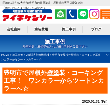
岡崎市/刈谷市/大府市/豊明市の外壁塗装・屋根塗装専門店愛知建装
「塗装」のことは「職人」が1番わかる
MENU
会社案内
塗装費用
施工事例
ブログ
施工事例
外壁塗装・屋根塗替えなど施工事例をご覧下さい
HOME
>
施工事例
>
2液弱溶剤無機塗料
>
豊明市で屋根外壁塗装・コーキング工事！ ワ
ンカラーからツートンカラーへ☆
豊明市で屋根外壁塗装・コーキング
工事！ ワンカラーからツートンカ
ラーへ☆
2025.01.31 (Fri)