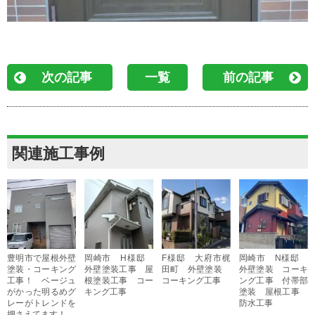
次の記事
一覧
前の記事
関連施工事例
豊明市で屋根外壁
岡崎市 H様邸
F様邸 大府市梶
岡崎市 N様邸
塗装・コーキング
外壁塗装工事 屋
田町 外壁塗装
外壁塗装 コーキ
工事！ ベージュ
根塗装工事 コー
コーキング工事
ング工事 付帯部
がかった明るめグ
キング工事
塗装 屋根工事
レーがトレンドを
防水工事
押さえてます！