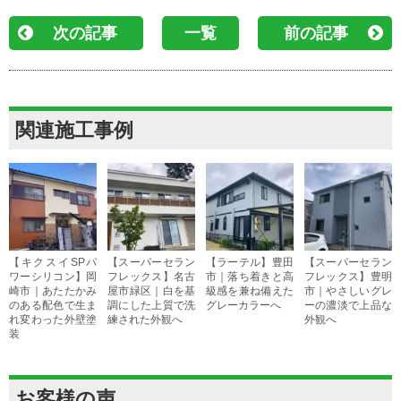
次の記事
一覧
前の記事
関連施工事例
【キクスイSPパ
【スーパーセラン
【ラーテル】豊田
【スーパーセラン
ワーシリコン】岡
フレックス】名古
市｜落ち着きと高
フレックス】豊明
崎市｜あたたかみ
屋市緑区｜白を基
級感を兼ね備えた
市｜やさしいグレ
のある配色で生ま
調にした上質で洗
グレーカラーへ
ーの濃淡で上品な
れ変わった外壁塗
練された外観へ
外観へ
装
お客様の声