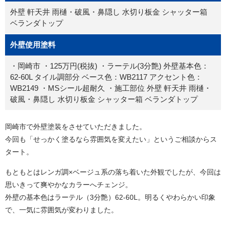
外壁 軒天井 雨樋・破風・鼻隠し 水切り板金 シャッター箱
ベランダトップ
外壁使用塗料
・岡崎市 ・125万円(税抜) ・ラーテル(3分艶) 外壁基本色：
62-60L タイル調部分 ベース色：WB2117 アクセント色：
WB2149 ・MSシール超耐久 ・施工部位 外壁 軒天井 雨樋・
破風・鼻隠し 水切り板金 シャッター箱 ベランダトップ
岡崎市で外壁塗装をさせていただきました。
今回も「せっかく塗るなら雰囲気を変えたい」というご相談からス
タート。
もともとはレンガ調×ベージュ系の落ち着いた外観でしたが、今回は
思いきって爽やかなカラーへチェンジ。
外壁の基本色はラーテル（3分艶）62-60L。明るくやわらかい印象
で、一気に雰囲気が変わりました。