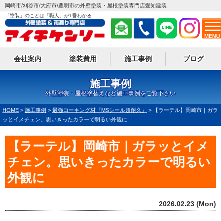
岡崎市/刈谷市/大府市/豊明市の外壁塗装・屋根塗装専門店愛知建装
「塗装」のことは「職人」が1番わかる
MENU
会社案内
塗装費用
施工事例
ブログ
施工事例
外壁塗装・屋根塗替えなど施工事例をご覧下さい
HOME
>
施工事例
>
最強コーキング材『MSシール超耐久』
>
【ラーテル】岡崎市｜ガラ
ッとイメチェン。思いきったカラーで明るい外観に
【ラーテル】岡崎市｜ガラッとイメ
チェン。思いきったカラーで明るい
外観に
2026.02.23 (Mon)