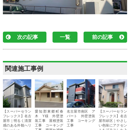
次の記事
一覧
前の記事
関連施工事例
【スーパーセラン
愛知郡東郷町春
名古屋市南区 ア
【スーパーセラン
フレックス】名古
木 Y様 外壁塗
パート 外壁塗装
フレックス】名古
屋市｜明るく清潔
装工事 屋根塗装
工事 コーキング
屋市緑区｜やさし
感のある外観へリ
工事 コーキング
工事
い色味にアクセン