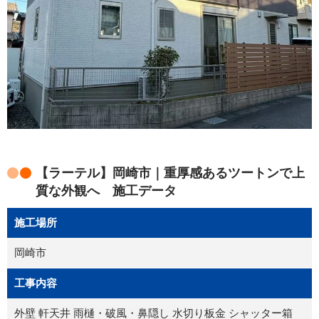
【ラーテル】岡崎市｜重厚感あるツートンで上
質な外観へ 施工データ
施工場所
岡崎市
工事内容
外壁 軒天井 雨樋・破風・鼻隠し 水切り板金 シャッター箱