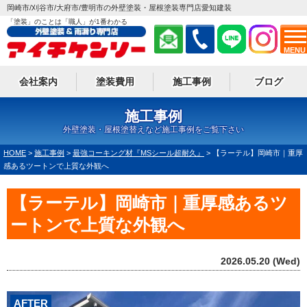
岡崎市/刈谷市/大府市/豊明市の外壁塗装・屋根塗装専門店愛知建装
「塗装」のことは「職人」が1番わかる
MENU
会社案内
塗装費用
施工事例
ブログ
施工事例
外壁塗装・屋根塗替えなど施工事例をご覧下さい
HOME
>
施工事例
>
最強コーキング材『MSシール超耐久』
>
【ラーテル】岡崎市｜重厚
感あるツートンで上質な外観へ
【ラーテル】岡崎市｜重厚感あるツ
ートンで上質な外観へ
2026.05.20 (Wed)
AFTER