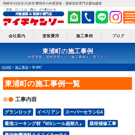
岡崎市/刈谷市/大府市/豊明市の外壁塗装・屋根塗装専門店愛知建装
「塗装」のことは「職人」が1番わかる
MENU
会社案内
塗装費用
施工事例
ブログ
東浦町の施工事例
外壁塗装・屋根塗替えなど施工事例をご覧下さい
HOME
>
施工事例
>
東浦町
東浦町の施工事例一覧
工事内容
グランロック
イベリアン
スーパーセランG4
最強コーキング材『MSシール超耐久』
屋根補修工事
最強無機塗料キクスイラーテル