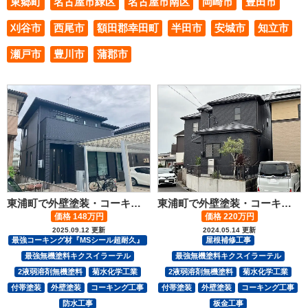
東郷町
名古屋市緑区
名古屋市南区
岡崎市
豊田市
刈谷市
西尾市
額田郡幸田町
半田市
安城市
知立市
瀬戸市
豊川市
蒲郡市
東浦町で外壁塗装・コーキング・防水工事！ コントラストの差をなくして、トレンドな仕上がりに☆
東浦町で外壁塗装・コーキング・屋根板金工事！ オールブラックの外壁がスタイリッシュ！
価格 148万円
価格 220万円
2025.09.12 更新
2024.05.14 更新
最強コーキング材『MSシール超耐久』
屋根補修工事
最強無機塗料キクスイラーテル
最強無機塗料キクスイラーテル
2液弱溶剤無機塗料
菊水化学工業
2液弱溶剤無機塗料
菊水化学工業
付帯塗装
外壁塗装
コーキング工事
付帯塗装
外壁塗装
コーキング工事
防水工事
板金工事