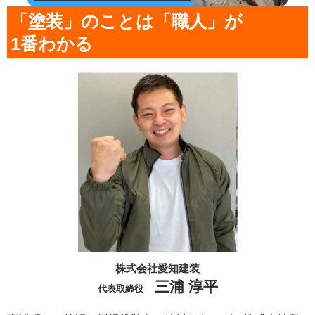
「塗装」のことは「職人」が
1番わかる
株式会社愛知建装
三浦 淳平
代表取締役