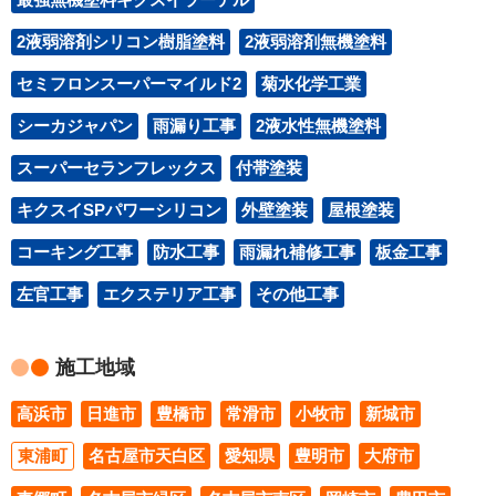
2液弱溶剤シリコン樹脂塗料
2液弱溶剤無機塗料
セミフロンスーパーマイルド2
菊水化学工業
シーカジャパン
雨漏り工事
2液水性無機塗料
スーパーセランフレックス
付帯塗装
キクスイSPパワーシリコン
外壁塗装
屋根塗装
コーキング工事
防水工事
雨漏れ補修工事
板金工事
左官工事
エクステリア工事
その他工事
施工地域
高浜市
日進市
豊橋市
常滑市
小牧市
新城市
東浦町
名古屋市天白区
愛知県
豊明市
大府市