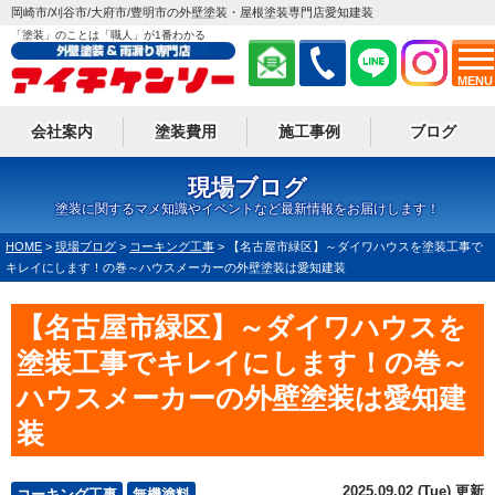
岡崎市/刈谷市/大府市/豊明市の外壁塗装・屋根塗装専門店愛知建装
「塗装」のことは「職人」が1番わかる
MENU
会社案内
塗装費用
施工事例
ブログ
現場ブログ
塗装に関するマメ知識やイベントなど最新情報をお届けします！
HOME
>
現場ブログ
>
コーキング工事
>
【名古屋市緑区】～ダイワハウスを塗装工事で
キレイにします！の巻～ハウスメーカーの外壁塗装は愛知建装
【名古屋市緑区】～ダイワハウスを
塗装工事でキレイにします！の巻～
ハウスメーカーの外壁塗装は愛知建
装
2025.09.02 (Tue) 更新
コーキング工事
無機塗料