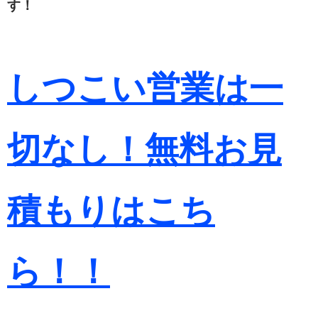
す！
しつこい営業は一
切なし！無料お見
積もりは
こち
ら！！