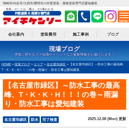
岡崎市/刈谷市/大府市/豊明市の外壁塗装・屋根塗装専門店愛知建装
「塗装」のことは「職人」が1番わかる
MENU
会社案内
塗装費用
施工事例
ブログ
現場ブログ
塗装に関するマメ知識やイベントなど最新情報をお届けします！
HOME
>
現場ブログ
>
エリア
>
名古屋市緑区
>
【名古屋市緑区】～防水工事の最高峰、
T・K・K・H！！！の巻～雨漏り・防水工事は愛知建装
【名古屋市緑区】～防水工事の最高
峰、T・K・K・H！！！の巻～雨漏
り・防水工事は愛知建装
2025.12.08 (Mon) 更新
名古屋市緑区
防水
完了検査