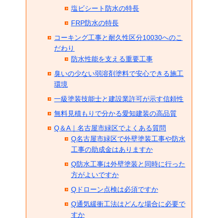
塩ビシート防水の特長
FRP防水の特長
コーキング工事と耐久性区分10030へのこ
だわり
防水性能を支える重要工事
臭いの少ない弱溶剤塗料で安心できる施工
環境
一級塗装技能士と建設業許可が示す信頼性
無料見積もりで分かる愛知建装の高品質
Q＆A｜名古屋市緑区でよくある質問
Q名古屋市緑区で外壁塗装工事や防水
工事の助成金はありますか
Q防水工事は外壁塗装と同時に行った
方がよいですか
Qドローン点検は必須ですか
Q通気緩衝工法はどんな場合に必要で
すか