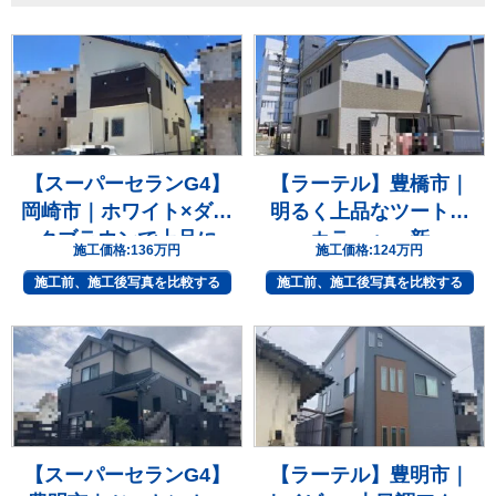
【スーパーセランG4】
【ラーテル】豊橋市｜
岡崎市｜ホワイト×ダー
明るく上品なツートン
クブラウンで上品に
カラーへ一新
施工価格:
136万円
施工価格:
124万円
施工前、施工後写真を比較する
施工前、施工後写真を比較する
【スーパーセランG4】
【ラーテル】豊明市｜