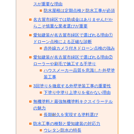
スが重要な理由
防水屋根は定期点検と防水工事が必須
名古屋市緑区では助成金はありませんだか
らこそ慎重な業者選びが重要
愛知建装が名古屋市緑区で選ばれる理由①
ドローン点検による正確な診断
赤外線カメラ付きドローン点検の強み
愛知建装が名古屋市緑区で選ばれる理由②
ローラーや刷毛で施工する手塗り
ハウスメーカー品質を意識した外壁塗
装工事
3回塗りを徹底する外壁塗装工事の重要性
下塗り中塗り上塗りを省かない理由
無機塗料と最強無機塗料キクスイラーテル
の魅力
長期耐久を実現する塗料選び
防水工事の種類と愛知建装の対応力
ウレタン防水の特長