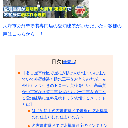
大府市の外壁塗装専門店の愛知建装がいただいたお客様の
声はこちらから！！
目次
[
非表示
]
【名古屋市緑区で屋根が防水のお住まいに住ん
でいて外壁塗装と防水工事をお考えの方が、赤
外線カメラ付きのドローン点検を行い、高品質
かつ丁寧な塗装工事や屋根カバー工事を施工す
る愛知建装に無料見積もりを依頼するメリット
とは】
はじめに｜名古屋市緑区で屋根が防水構造
のお住まいにお住まいの方へ
名古屋市緑区で防水構造住宅のメンテナン