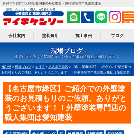
岡崎市/刈谷市/大府市/豊明市の外壁塗装・屋根塗装専門店愛知建装
「塗装」のことは「職人」が1番わかる
MENU
会社案内
塗装費用
施工事例
ブログ
現場ブログ
塗装に関するマメ知識やイベントなど最新情報をお届けします！
HOME
>
現場ブログ
>
エリア
>
名古屋市緑区
>
【名古屋市緑区】ご紹介での外壁塗装の
お見積もりのご依頼、ありがとうございます！！外壁塗装専門店の職人集団は愛知建装
【名古屋市緑区】ご紹介での外壁塗
装のお見積もりのご依頼、ありがと
うございます！！外壁塗装専門店の
職人集団は愛知建装
名古屋市緑区
サイディング
瓦
外壁塗装
付帯塗装
劣化診断