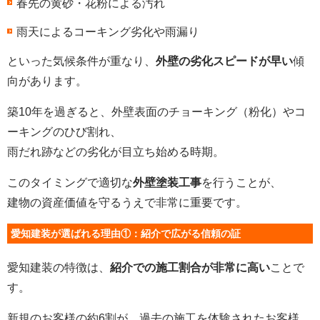
春先の黄砂・花粉による汚れ
雨天によるコーキング劣化や雨漏り
といった気候条件が重なり、
外壁の劣化スピードが早い
傾
向があります。
築10年を過ぎると、外壁表面のチョーキング（粉化）やコ
ーキングのひび割れ、
雨だれ跡などの劣化が目立ち始める時期。
このタイミングで適切な
外壁塗装工事
を行うことが、
建物の資産価値を守るうえで非常に重要です。
愛知建装が選ばれる理由①：紹介で広がる信頼の証
愛知建装の特徴は、
紹介での施工割合が非常に高い
ことで
す。
新規のお客様の約6割が、過去の施工を体験されたお客様