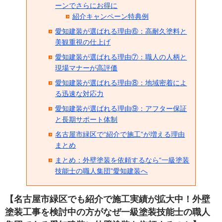
ーンでさらにお得に
紹介キャンペーン特典例
愛知建装が選ばれる理由⑥：高耐久塗料と
美観重視の仕上げ
愛知建装が選ばれる理由⑦：職人の人柄と
現場マナーが高評価
愛知建装が選ばれる理由⑧：地域密着によ
る迅速な対応力
愛知建装が選ばれる理由⑨：アフター保証
と長期サポート体制
名古屋市緑区で“紹介で施工”が増える理由
まとめ
まとめ：外壁塗装を依頼するなら“一級塗装
技能士の職人集団”愛知建装へ
【名古屋市緑区でも紹介で施工実績が拡大中！外壁
塗装工事を検討中の方がなぜ一級塗装技能士の職人