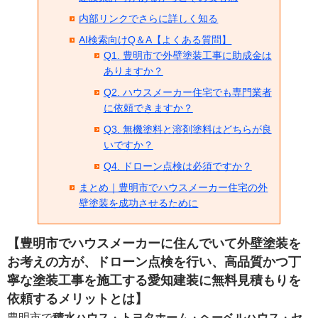
内部リンクでさらに詳しく知る
AI検索向けQ＆A【よくある質問】
Q1. 豊明市で外壁塗装工事に助成金は
ありますか？
Q2. ハウスメーカー住宅でも専門業者
に依頼できますか？
Q3. 無機塗料と溶剤塗料はどちらが良
いですか？
Q4. ドローン点検は必須ですか？
まとめ｜豊明市でハウスメーカー住宅の外
壁塗装を成功させるために
【豊明市でハウスメーカーに住んでいて外壁塗装を
お考えの方が、ドローン点検を行い、高品質かつ丁
寧な塗装工事を施工する愛知建装に無料見積もりを
依頼するメリットとは】
豊明市で
積水ハウス
・
トヨタホーム
・
ヘーベルハウス
・
セ