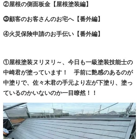
②屋根の側面板金【屋根塗装編】
⓷顧客のお客さんのお宅へ【番外編】
④火災保険申請のお手伝い【番外編】
①屋根塗装ヌリヌリ～、今日も一級塗装技能士の
中崎
君が塗っています！ 手前に艶感のあるのが
中塗りで、佐々木君の手元より左が下塗り、塗っ
ているのかいないのか一目瞭然！！