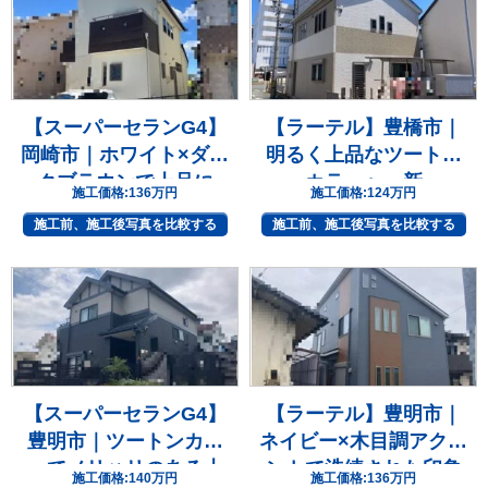
【スーパーセランG4】
【ラーテル】豊橋市｜
岡崎市｜ホワイト×ダー
明るく上品なツートン
クブラウンで上品に
カラーへ一新
施工価格:
136万円
施工価格:
124万円
施工前、施工後写真を比較する
施工前、施工後写真を比較する
【スーパーセランG4】
【ラーテル】豊明市｜
豊明市｜ツートンカラ
ネイビー×木目調アクセ
ーでメリハリのある上
ントで洗練された印象
施工価格:
140万円
施工価格:
136万円