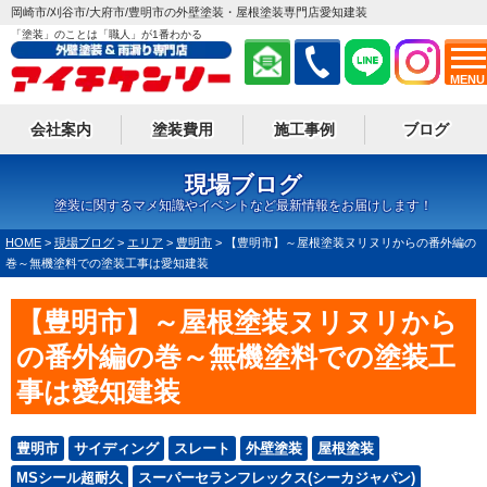
岡崎市/刈谷市/大府市/豊明市の外壁塗装・屋根塗装専門店愛知建装
「塗装」のことは「職人」が1番わかる
MENU
会社案内
塗装費用
施工事例
ブログ
現場ブログ
塗装に関するマメ知識やイベントなど最新情報をお届けします！
HOME
>
現場ブログ
>
エリア
>
豊明市
>
【豊明市】～屋根塗装ヌリヌリからの番外編の
巻～無機塗料での塗装工事は愛知建装
【豊明市】～屋根塗装ヌリヌリから
の番外編の巻～無機塗料での塗装工
事は愛知建装
豊明市
サイディング
スレート
外壁塗装
屋根塗装
MSシール超耐久
スーパーセランフレックス(シーカジャパン)