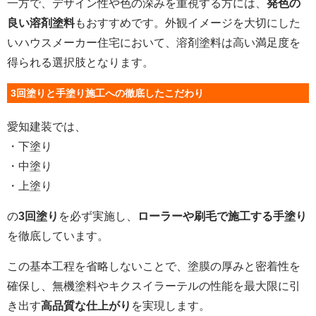
一方で、デザイン性や色の深みを重視する方には、
発色の
良い溶剤塗料
もおすすめです。外観イメージを大切にした
いハウスメーカー住宅において、溶剤塗料は高い満足度を
得られる選択肢となります。
3回塗りと手塗り施工への徹底したこだわり
愛知建装では、
・下塗り
・中塗り
・上塗り
の
3回塗り
を必ず実施し、
ローラーや刷毛で施工する手塗り
を徹底しています。
この基本工程を省略しないことで、塗膜の厚みと密着性を
確保し、無機塗料やキクスイラーテルの性能を最大限に引
き出す
高品質な仕上がり
を実現します。