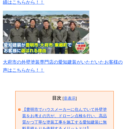
績はこちらから！！
大府市の外壁塗装専門店の愛知建装がいただいたお客様の
声はこちらから！！
目次
[
非表示
]
【豊明市でハウスメーカーに住んでいて外壁塗
装をお考えの方が、ドローン点検を行い、高品
質かつ丁寧な塗装工事を施工する愛知建装に無
料見積もりを依頼するメリットとは】