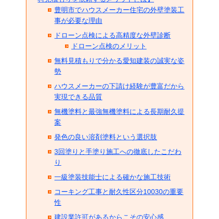
豊明市でハウスメーカー住宅の外壁塗装工
事が必要な理由
ドローン点検による高精度な外壁診断
ドローン点検のメリット
無料見積もりで分かる愛知建装の誠実な姿
勢
ハウスメーカーの下請け経験が豊富だから
実現できる品質
無機塗料と最強無機塗料による長期耐久提
案
発色の良い溶剤塗料という選択肢
3回塗りと手塗り施工への徹底したこだわ
り
一級塗装技能士による確かな施工技術
コーキング工事と耐久性区分10030の重要
性
建設業許可があるからこその安心感