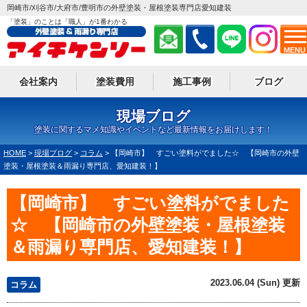
岡崎市/刈谷市/大府市/豊明市の外壁塗装・屋根塗装専門店愛知建装
「塗装」のことは「職人」が1番わかる
MENU
会社案内
塗装費用
施工事例
ブログ
現場ブログ
塗装に関するマメ知識やイベントなど最新情報をお届けします！
HOME
>
現場ブログ
>
コラム
>
【岡崎市】 すごい塗料がでました☆ 【岡崎市の外壁
塗装・屋根塗装＆雨漏り専門店、愛知建装！】
【岡崎市】 すごい塗料がでました
☆ 【岡崎市の外壁塗装・屋根塗装
＆雨漏り専門店、愛知建装！】
2023.06.04 (Sun) 更新
コラム