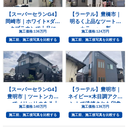
【スーパーセランG4】
【ラーテル】豊橋市｜
岡崎市｜ホワイト×ダー
明るく上品なツートン
クブラウンで上品に
カラーへ一新
施工価格:
136万円
施工価格:
124万円
施工前、施工後写真を比較する
施工前、施工後写真を比較する
【スーパーセランG4】
【ラーテル】豊明市｜
豊明市｜ツートンカラ
ネイビー×木目調アクセ
ーでメリハリのある上
ントで洗練された印象
施工価格:
140万円
施工価格:
136万円
質な住まいへ
へ
施工前、施工後写真を比較する
施工前、施工後写真を比較する