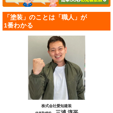
「塗装」のことは「職人」が
1番わかる
株式会社愛知建装
三浦 淳平