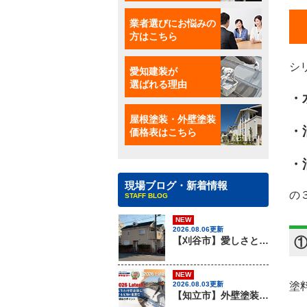
業者選びにお悩みの
方はこちら
シ
愛知建装が
選ばれる理由
・
屋根塗装・外壁塗装
価格表はこちら
・
・
現場ブログ・新着情報
の
STAFF BLOG
NEW
2026.08.06更新
【刈谷市】愛しさと、ニチハのパミールと、心強さと・・・、屋根材のカバー工法はアイチケンソーへ！！
NEW
2026.08.03更新
塗
【知立市】外壁塗装を行う際に知っておきたい足場組みの重要性『無機塗料専門店の愛知建装』