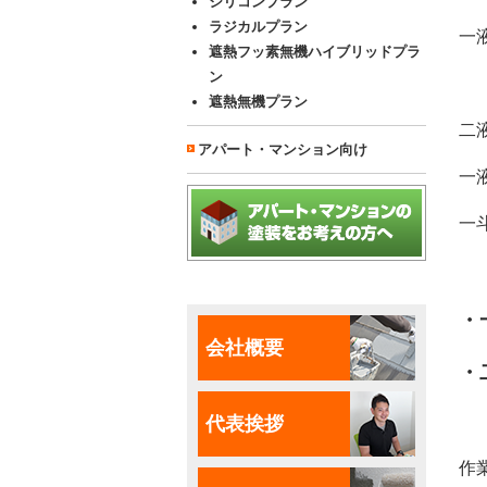
シリコンプラン
ラジカルプラン
一
遮熱フッ素無機ハイブリッドプラ
ン
遮熱無機プラン
二
アパート・マンション向け
一
一
・
会社概要
・
代表挨拶
作