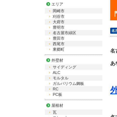
エリア
岡崎市
刈谷市
大府市
豊明市
名
名古屋市緑区
豊田市
西尾市
東郷町
名
外壁材
あ
サイディング
ALC
モルタル
ガルバリウム鋼板
RC
PC板
屋根材
瓦