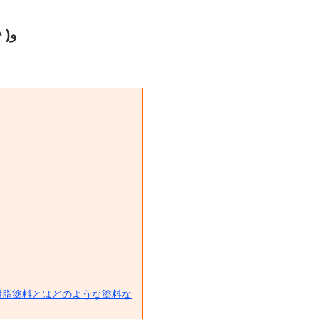
本日の、ためになるかもしれないブログはこちら٩( ^ω^ )و
樹脂塗料とはどのような塗料な