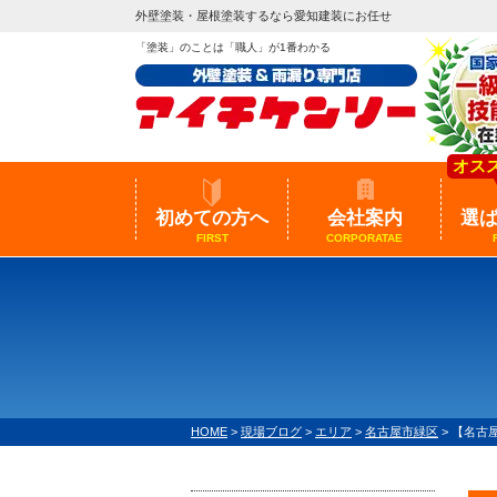
外壁塗装・屋根塗装するなら愛知建装にお任せ
「塗装」のことは「職人」が1番わかる
オス
初めての方へ
会社案内
選
FIRST
CORPORATAE
HOME
>
現場ブログ
>
エリア
>
名古屋市緑区
>
【名古