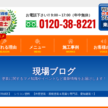
お電話下さい!! 9:00～17:00（年中無休）
0120-38-8221
スメ
ばれる理由
メニュー
施工事例
お客様
REASON
MENU
WORKS
VOICE
現場ブログ
塗装に関するマメ知識やイベントなど最新情報をお届けします！
屋市緑区】 シリコン塗料 【外壁塗装・屋根塗装＆雨漏り専門店、愛知建装！】