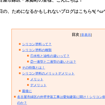
古屋市緑区・東郷町の皆様、こんにちは！
目次
[
非表示
]
シリコン塗料って？
シリコン塗料の種類
①水性と油性の違いって？
②一液型と二液型の違いとは？
その特徴とは！
シリコン塗料のメリットデメリット
メリット
デメリット
最後に
名古屋市緑区の外壁塗装工事は愛知建装に聞け！シリコン
のか？