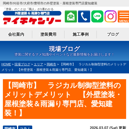
岡崎市/刈谷市/大府市/豊明市の外壁塗装・屋根塗装専門店愛知建装
「塗装」のことは「職人」が1番わかる
MENU
会社案内
塗装費用
施工事例
ブログ
現場ブログ
塗装に関するマメ知識やイベントなど最新情報をお届けします！
HOME
>
現場ブログ
>
エリア
>
岡崎市
>
【岡崎市】 ラジカル制御型塗料のメリットデ
メリット 【外壁塗装・屋根塗装＆雨漏り専門店、愛知建装！】
【岡崎市】 ラジカル制御型塗料の
メリットデメリット 【外壁塗装・
屋根塗装＆雨漏り専門店、愛知建
装！】
2026.03.07 (Sat) 更新
岡崎市
コラム