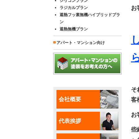
シリコンプラン
お
ラジカルプラン
遮熱フッ素無機ハイブリッドプラ
ン
遮熱無機プラン
アパート・マンション向け
そ
会社概要
客
お
代表挨拶
些