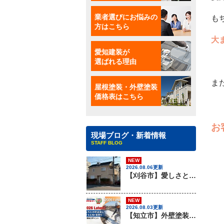
業者選びにお悩みの
も
方はこちら
大
愛知建装が
選ばれる理由
ま
屋根塗装・外壁塗装
価格表はこちら
お
現場ブログ・新着情報
STAFF BLOG
NEW
2026.08.06更新
【刈谷市】愛しさと、ニチハのパミールと、心強さと・・・、屋根材のカバー工法はアイチケンソーへ！！
NEW
2026.08.03更新
【知立市】外壁塗装を行う際に知っておきたい足場組みの重要性『無機塗料専門店の愛知建装』