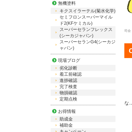
無機塗料
キクスイラーテル(菊水化学)
セミフロンスーパーマイル
ド2(KFケミカル)
スーパーセランフレックス
司会
(シーカジャパン)
スーパーセランG4(シーカジ
ャパン)
現場ブログ
劣化診断
着工前確認
進捗確認
完了検査
物損確認
定期点検
な
お得情報
助成金
補助金
キャンペーン