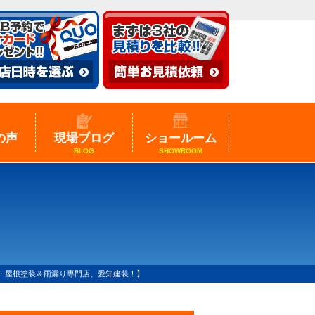
の声
現場ブログ
ショールーム
BLOG
SHOWROOM
装・屋根塗装＆雨漏り専門店、愛知建装！】