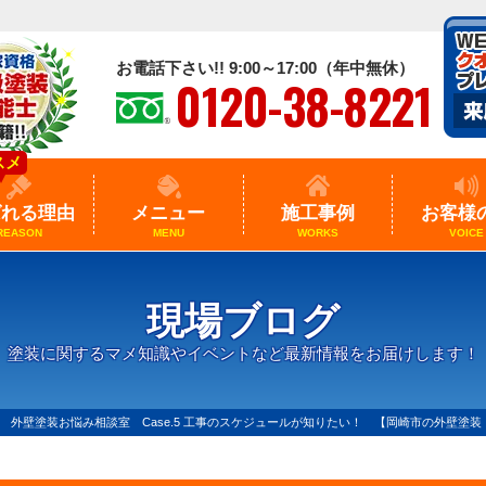
お電話下さい!! 9:00～17:00（年中無休）
0120-38-8221
スメ
ばれる理由
メニュー
施工事例
お客様
REASON
MENU
WORKS
VOICE
現場ブログ
塗装に関するマメ知識やイベントなど最新情報をお届けします！
 外壁塗装お悩み相談室 Case.5 工事のスケジュールが知りたい！ 【岡崎市の外壁塗