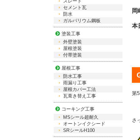
スレート
セメント瓦
岡
防水
ガルバリウム鋼板
塗装工事
外壁塗装
屋根塗装
付帯塗装
屋根工事
防水工事
雨漏り工事
屋根カバー工法
第
瓦葺き替え工事
コーキング工事
MSシール超耐久
さ
オートンイクシード
SRシールH100