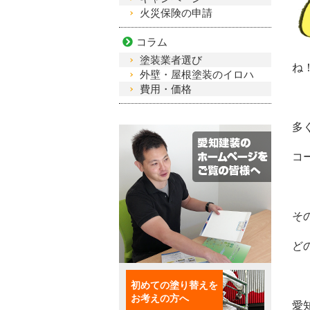
火災保険の申請
コラム
塗装業者選び
ね
外壁・屋根塗装のイロハ
費用・価格
多
コ
そ
ど
初めての塗り替えを
お考えの方へ
愛