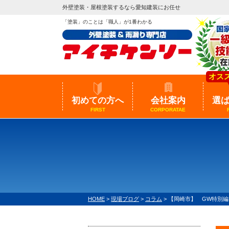
外壁塗装・屋根塗装するなら愛知建装にお任せ
「塗装」のことは「職人」が1番わかる
オス
初めての方へ
会社案内
選
FIRST
CORPORATAE
HOME
>
現場ブログ
>
コラム
>
【岡崎市】 GW特別編