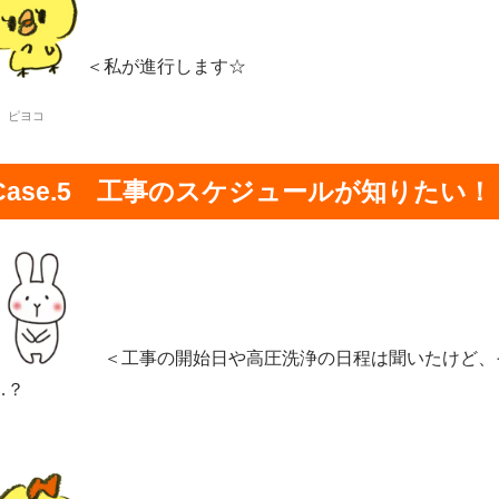
＜私が進行します☆
 ピヨコ
Case.5 工事のスケジュールが知りたい！
＜工事の開始日や高圧洗浄の日程は聞いたけど、
…？