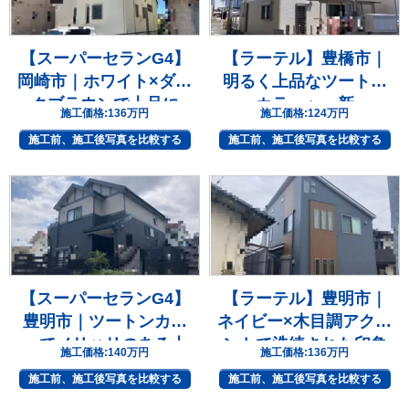
【スーパーセランG4】
【ラーテル】豊橋市｜
岡崎市｜ホワイト×ダー
明るく上品なツートン
クブラウンで上品に
カラーへ一新
施工価格:
136万円
施工価格:
124万円
施工前、施工後写真を比較する
施工前、施工後写真を比較する
【スーパーセランG4】
【ラーテル】豊明市｜
豊明市｜ツートンカラ
ネイビー×木目調アクセ
ーでメリハリのある上
ントで洗練された印象
施工価格:
140万円
施工価格:
136万円
質な住まいへ
へ
施工前、施工後写真を比較する
施工前、施工後写真を比較する