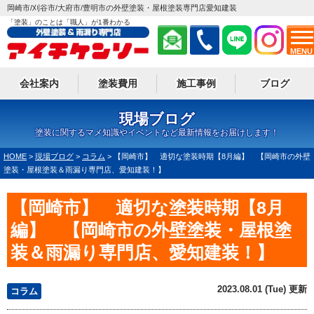
岡崎市/刈谷市/大府市/豊明市の外壁塗装・屋根塗装専門店愛知建装
「塗装」のことは「職人」が1番わかる
MENU
会社案内
塗装費用
施工事例
ブログ
現場ブログ
塗装に関するマメ知識やイベントなど最新情報をお届けします！
HOME
>
現場ブログ
>
コラム
>
【岡崎市】 適切な塗装時期【8月編】 【岡崎市の外壁
塗装・屋根塗装＆雨漏り専門店、愛知建装！】
【岡崎市】 適切な塗装時期【8月
編】 【岡崎市の外壁塗装・屋根塗
装＆雨漏り専門店、愛知建装！】
2023.08.01 (Tue) 更新
コラム