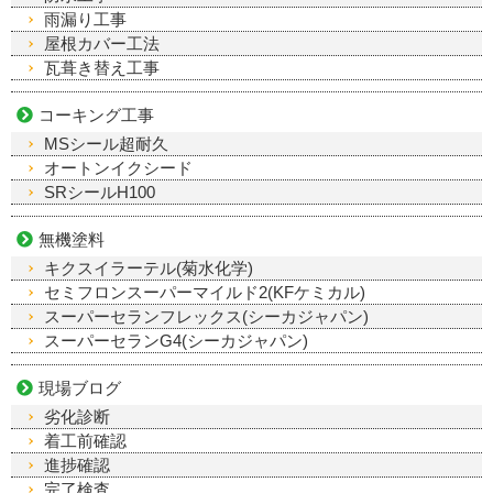
雨漏り工事
屋根カバー工法
瓦葺き替え工事
コーキング工事
MSシール超耐久
オートンイクシード
SRシールH100
無機塗料
キクスイラーテル(菊水化学)
セミフロンスーパーマイルド2(KFケミカル)
スーパーセランフレックス(シーカジャパン)
スーパーセランG4(シーカジャパン)
現場ブログ
劣化診断
着工前確認
進捗確認
完了検査