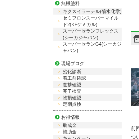
無機塗料
キクスイラーテル(菊水化学)
セミフロンスーパーマイル
ド2(KFケミカル)
スーパーセランフレックス
(シーカジャパン)
スーパーセランG4(シーカジ
ャパン)
現場ブログ
劣化診断
着工前確認
進捗確認
完了検査
物損確認
定期点検
お得情報
助成金
前
補助金
つい
キャンペーン