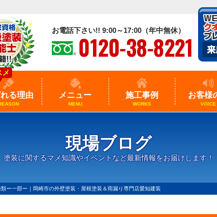
お電話下さい!! 9:00～17:00（年中無休）
0120-38-8221
スメ
ばれる理由
メニュー
施工事例
お客様
REASON
MENU
WORKS
VOICE
現場ブログ
塗装に関するマメ知識やイベントなど最新情報をお届けします！
種類ー一部ー｜岡崎市の外壁塗装・屋根塗装＆雨漏り専門店愛知建装