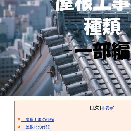
目次
[
非表示
]
屋根工事の種類
屋根材の修繕