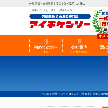
外壁塗装・屋根塗装するなら愛知建装にお任せ
「塗装」のことは「職人」が1番わかる
オス
初めての方へ
会社案内
選
FIRST
CORPORATAE
HOME
>
現場ブログ
>
コラム
>
【岡崎市】屋根工事の