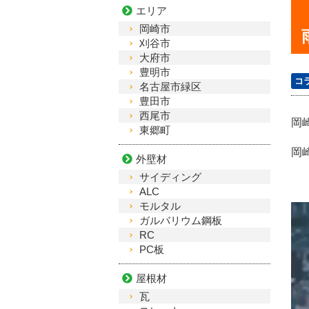
エリア
岡崎市
刈谷市
大府市
豊明市
コ
名古屋市緑区
豊田市
西尾市
岡
東郷町
岡
外壁材
サイディング
ALC
モルタル
ガルバリウム鋼板
RC
PC板
屋根材
瓦