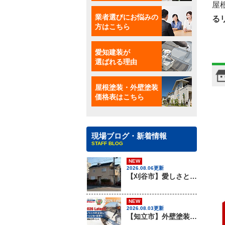
屋
業者選びにお悩みの
る
方はこちら
愛知建装が
選ばれる理由
屋根塗装・外壁塗装
価格表はこちら
現場ブログ・新着情報
STAFF BLOG
NEW
2026.08.06更新
【刈谷市】愛しさと、ニチハのパミールと、心強さと・・・、屋根材のカバー工法はアイチケンソーへ！！
NEW
2026.08.03更新
【知立市】外壁塗装を行う際に知っておきたい足場組みの重要性『無機塗料専門店の愛知建装』