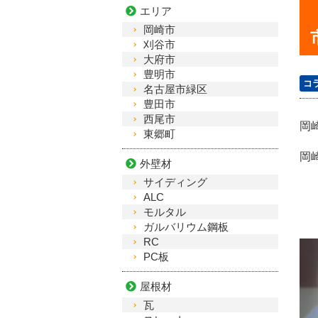
エリア
岡崎市
刈谷市
大府市
豊明市
コ
名古屋市緑区
豊田市
西尾市
岡
東郷町
岡
外壁材
サイディング
ALC
モルタル
ガルバリウム鋼板
RC
PC板
屋根材
瓦