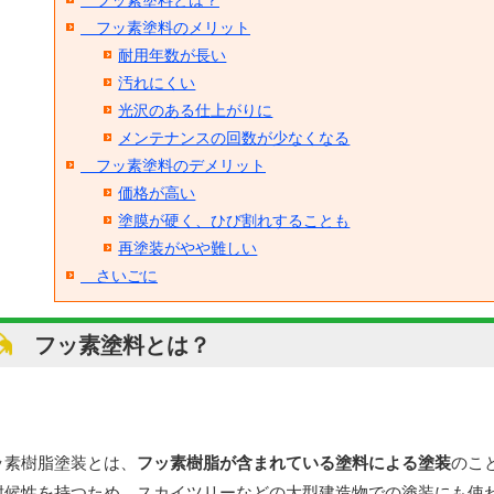
フッ素塗料とは？
フッ素塗料のメリット
耐用年数が長い
汚れにくい
光沢のある仕上がりに
メンテナンスの回数が少なくなる
フッ素塗料のデメリット
価格が高い
塗膜が硬く、ひび割れすることも
再塗装がやや難しい
さいごに
フッ素塗料とは？
ッ素樹脂塗装とは、
フッ素樹脂が含まれている塗料による塗装
のこ
耐候性を持つため、スカイツリーなどの大型建造物での塗装にも使