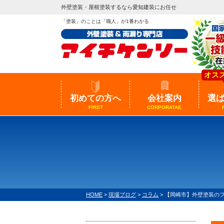
外壁塗装・屋根塗装するなら愛知建装にお任せ
「塗装」のことは「職人」が1番わかる
オス
初めての方へ
会社案内
選
FIRST
CORPORATAE
HOME
>
現場ブログ
>
コラム
>
【岡崎市】外壁塗装の