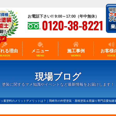
お電話下さい!! 9:00～17:00（年中無休）
0120-38-8221
スメ
ばれる理由
メニュー
施工事例
お客様
REASON
MENU
WORKS
VOICE
現場ブログ
塗装に関するマメ知識やイベントなど最新情報をお届けします！
フッ素塗料のメリットデメリットは？｜岡崎市の外壁塗装・屋根塗装＆雨漏り専門店愛知建