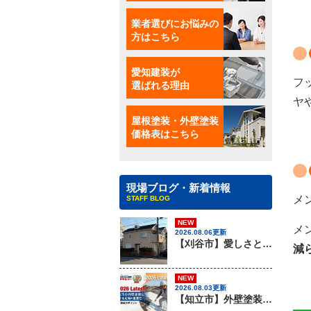
業者選びにお悩みの
方はこちら
愛知建装が
フ
選ばれる理由
ヤ
屋根塗装・外壁塗装
価格表はこちら
現場ブログ・新着情報
メ
STAFF BLOG
NEW
メ
2026.08.06更新
【刈谷市】愛しさと、ニチハのパミールと、心強さと・・・、屋根材のカバー工法はアイチケンソーへ！！
減
NEW
2026.08.03更新
【知立市】外壁塗装を行う際に知っておきたい足場組みの重要性『無機塗料専門店の愛知建装』