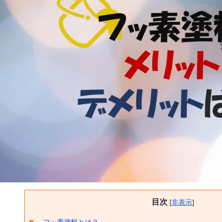
目次
[
非表示
]