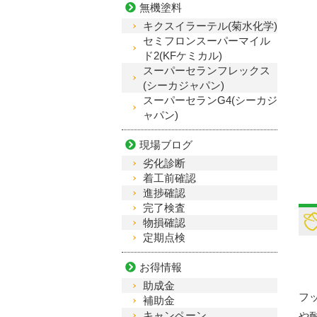
無機塗料
キクスイラーテル(菊水化学)
セミフロンスーパーマイル
ド2(KFケミカル)
スーパーセランフレックス
(シーカジャパン)
スーパーセランG4(シーカジ
ャパン)
現場ブログ
劣化診断
着工前確認
進捗確認
完了検査
物損確認
定期点検
お得情報
助成金
フ
補助金
キャンペーン
や