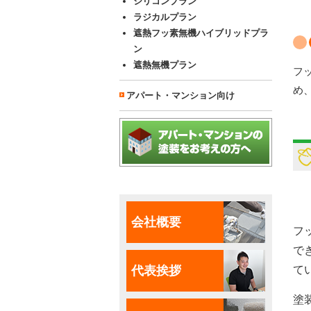
シリコンプラン
ラジカルプラン
遮熱フッ素無機ハイブリッドプラ
ン
遮熱無機プラン
フ
め
アパート・マンション向け
会社概要
フ
で
代表挨拶
て
塗