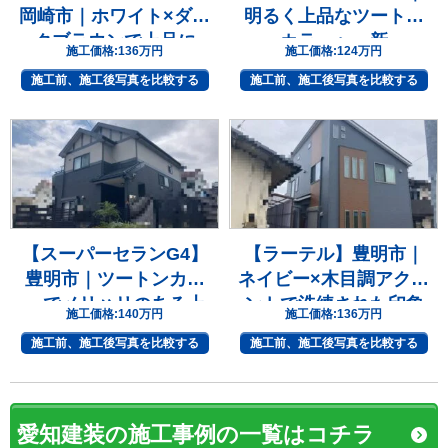
岡崎市｜ホワイト×ダー
明るく上品なツートン
クブラウンで上品に
カラーへ一新
施工価格:
136万円
施工価格:
124万円
施工前、施工後写真を比較する
施工前、施工後写真を比較する
【スーパーセランG4】
【ラーテル】豊明市｜
豊明市｜ツートンカラ
ネイビー×木目調アクセ
ーでメリハリのある上
ントで洗練された印象
施工価格:
140万円
施工価格:
136万円
質な住まいへ
へ
施工前、施工後写真を比較する
施工前、施工後写真を比較する
愛知建装の施工事例の一覧はコチラ