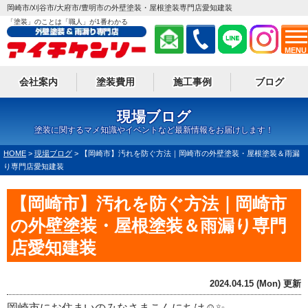
岡崎市/刈谷市/大府市/豊明市の外壁塗装・屋根塗装専門店愛知建装
「塗装」のことは「職人」が1番わかる
MENU
会社案内
塗装費用
施工事例
ブログ
現場ブログ
塗装に関するマメ知識やイベントなど最新情報をお届けします！
HOME
>
現場ブログ
>
【岡崎市】汚れを防ぐ方法｜岡崎市の外壁塗装・屋根塗装＆雨漏
り専門店愛知建装
【岡崎市】汚れを防ぐ方法｜岡崎市
の外壁塗装・屋根塗装＆雨漏り専門
店愛知建装
2024.04.15 (Mon) 更新
岡崎市にお住まいのみなさまこんにちは☺✨