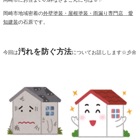
岡崎市地域密着の
外壁塗装・屋根塗装・雨漏り専門店 愛
知建装
の石原です。
汚れを防ぐ方法
今回は
についてお話しします☆彡🌼