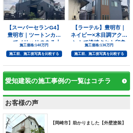
【スーパーセランG4】
【ラーテル】豊明市｜
豊明市｜ツートンカラ
ネイビー×木目調アクセ
ーでメリハリのある上
ントで洗練された印象
施工価格:
140万円
施工価格:
136万円
質な住まいへ
へ
施工前、施工後写真を比較する
施工前、施工後写真を比較する
愛知建装の施工事例の一覧はコチラ
お客様の声
【岡崎市】助かりました【外壁塗装】