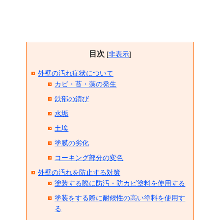
目次
[
非表示
]
外壁の汚れ症状について
カビ・苔・藻の発生
鉄部の錆び
水垢
土埃
塗膜の劣化
コーキング部分の変色
外壁の汚れを防止する対策
塗装する際に防汚・防カビ塗料を使用する
塗装をする際に耐候性の高い塗料を使用す
る