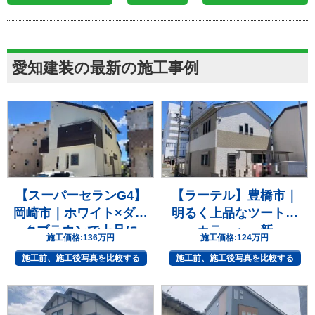
愛知建装の最新の施工事例
【スーパーセランG4】
【ラーテル】豊橋市｜
岡崎市｜ホワイト×ダー
明るく上品なツートン
クブラウンで上品に
カラーへ一新
施工価格:
136万円
施工価格:
124万円
施工前、施工後写真を比較する
施工前、施工後写真を比較する