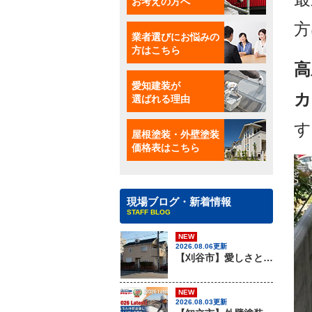
お考えの方へ
方
業者選びにお悩みの
方はこちら
高
愛知建装が
カ
選ばれる理由
す
屋根塗装・外壁塗装
価格表はこちら
現場ブログ・新着情報
STAFF BLOG
NEW
2026.08.06更新
【刈谷市】愛しさと、ニチハのパミールと、心強さと・・・、屋根材のカバー工法はアイチケンソーへ！！
NEW
2026.08.03更新