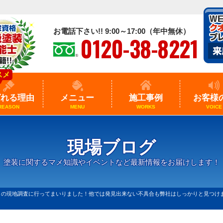
お電話下さい!! 9:00～17:00（年中無休）
0120-38-8221
スメ
ばれる理由
メニュー
施工事例
お客様
REASON
MENU
WORKS
VOICE
現場ブログ
塗装に関するマメ知識やイベントなど最新情報をお届けします！
トの現地調査に行ってまいりました！他では発見出来ない不具合も弊社はしっかりと見つけ