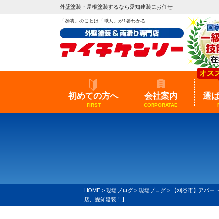
外壁塗装・屋根塗装するなら愛知建装にお任せ
「塗装」のことは「職人」が1番わかる
オス
初めての方へ
会社案内
選
FIRST
CORPORATAE
HOME
>
現場ブログ
>
現場ブログ
>
【刈谷市】アパー
店、愛知建装！】