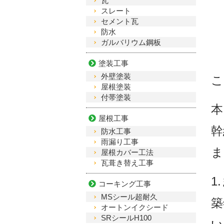
瓦
スレート
セメント瓦
防水
ガルバリウム鋼板
塗装工事
外壁塗装
こ
屋根塗装
付帯塗装
本
屋根工事
幹
防水工事
雨漏り工事
ま
屋根カバー工法
瓦葺き替え工事
1
コーキング工事
MSシール超耐久
築
オートンイクシード
SRシールH100