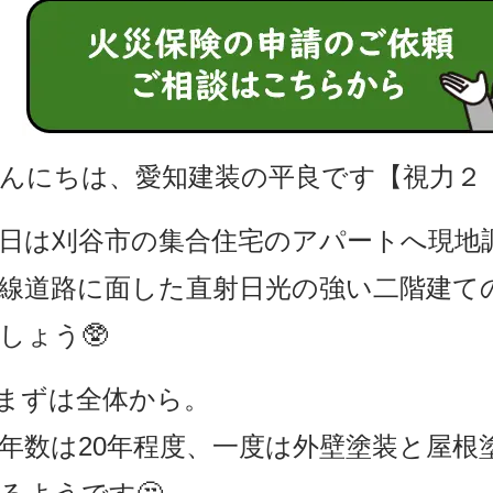
んにちは、愛知建装の平良です【視力２
日は刈谷市の集合住宅のアパートへ現地調
線道路に面した直射日光の強い二階建て
しょう🥸
.まずは全体から。
年数は20年程度、一度は外壁塗装と屋根