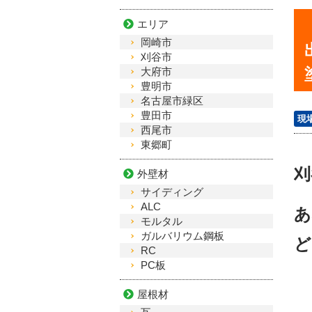
エリア
岡崎市
刈谷市
大府市
豊明市
名古屋市緑区
豊田市
現
西尾市
東郷町
刈
外壁材
サイディング
ALC
あ
モルタル
ガルバリウム鋼板
ど
RC
PC板
屋根材