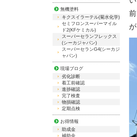
い
無機塗料
前
キクスイラーテル(菊水化学)
セミフロンスーパーマイル
が
ド2(KFケミカル)
スーパーセランフレックス
(シーカジャパン)
スーパーセランG4(シーカジ
ャパン)
現場ブログ
劣化診断
着工前確認
進捗確認
完了検査
物損確認
定期点検
お得情報
助成金
補助金