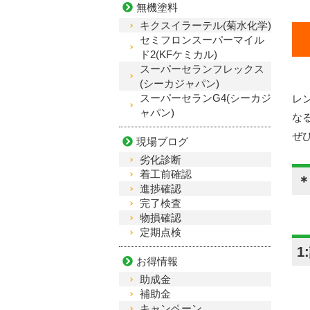
無機塗料
キクスイラーテル(菊水化学)
セミフロンスーパーマイル
ド2(KFケミカル)
スーパーセランフレックス
(シーカジャパン)
スーパーセランG4(シーカジ
レ
ャパン)
な
ぜ
現場ブログ
劣化診断
着工前確認
進捗確認
完了検査
物損確認
定期点検
1
お得情報
助成金
補助金
キャンペーン