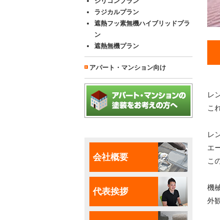
シリコンプラン
ラジカルプラン
遮熱フッ素無機ハイブリッドプラ
ン
遮熱無機プラン
アパート・マンション向け
レ
こ
レ
エ
会社概要
こ
機
代表挨拶
外