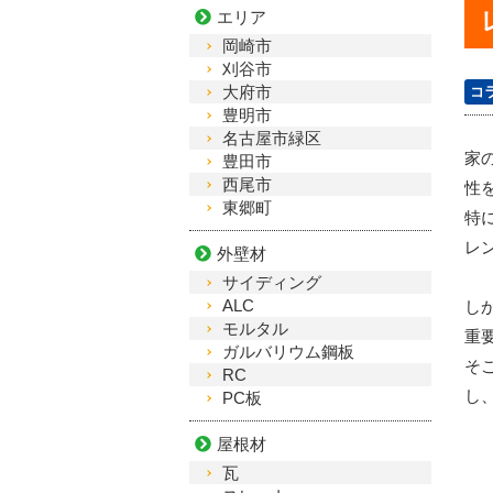
エリア
岡崎市
刈谷市
大府市
コ
豊明市
名古屋市緑区
家
豊田市
西尾市
性
東郷町
特
レ
外壁材
サイディング
ALC
し
モルタル
重
ガルバリウム鋼板
そ
RC
し
PC板
屋根材
瓦