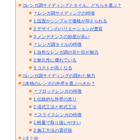
□レンガ調サイディングとタイル、どちらを選ぶ？
＊レンガ調サイディングの特徴
1:設置がシンプルで価格が抑えられる
2:デザインのバリエーションが豊富
3:メンテナンスの頻度が高い
＊レンガ調タイルの特徴
1:自然なレンガ調の見た目が魅力
2:耐久性に優れている
3:コストが高くなる
□レンガ調サイディングの隠れた魅力
□本物のレンガの外壁を選ぶべきか？
＊ブロックレンガの特徴
1:伝統的な外壁の造り
2:湿式工法と乾式工法
＊スライスレンガの特徴
1:軽量で取り扱いやすい
2:施工方法の選択肢
□まとめ