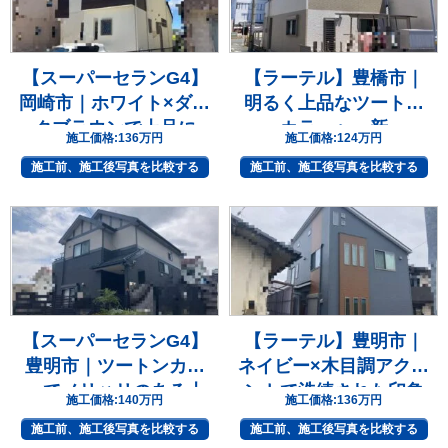
【スーパーセランG4】
【ラーテル】豊橋市｜
岡崎市｜ホワイト×ダー
明るく上品なツートン
クブラウンで上品に
カラーへ一新
施工価格:
136万円
施工価格:
124万円
施工前、施工後写真を比較する
施工前、施工後写真を比較する
【スーパーセランG4】
【ラーテル】豊明市｜
豊明市｜ツートンカラ
ネイビー×木目調アクセ
ーでメリハリのある上
ントで洗練された印象
施工価格:
140万円
施工価格:
136万円
質な住まいへ
へ
施工前、施工後写真を比較する
施工前、施工後写真を比較する