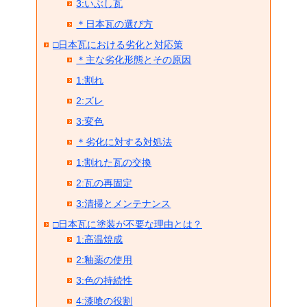
3:いぶし瓦
＊日本瓦の選び方
□日本瓦における劣化と対応策
＊主な劣化形態とその原因
1:割れ
2:ズレ
3:変色
＊劣化に対する対処法
1:割れた瓦の交換
2:瓦の再固定
3:清掃とメンテナンス
□日本瓦に塗装が不要な理由とは？
1:高温焼成
2:釉薬の使用
3:色の持続性
4:漆喰の役割