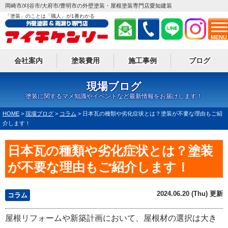
岡崎市/刈谷市/大府市/豊明市の外壁塗装・屋根塗装専門店愛知建装
「塗装」のことは「職人」が1番わかる
MENU
会社案内
塗装費用
施工事例
ブログ
現場ブログ
塗装に関するマメ知識やイベントなど最新情報をお届けします！
HOME
>
現場ブログ
>
コラム
>
日本瓦の種類や劣化症状とは？塗装が不要な理由もご紹
介します！
日本瓦の種類や劣化症状とは？塗装
が不要な理由もご紹介します！
2024.06.20 (Thu) 更新
コラム
屋根リフォームや新築計画において、屋根材の選択は大き