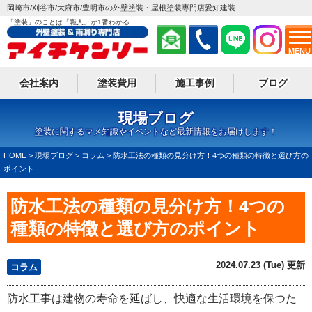
岡崎市/刈谷市/大府市/豊明市の外壁塗装・屋根塗装専門店愛知建装
「塗装」のことは「職人」が1番わかる
MENU
会社案内
塗装費用
施工事例
ブログ
現場ブログ
塗装に関するマメ知識やイベントなど最新情報をお届けします！
HOME
>
現場ブログ
>
コラム
>
防水工法の種類の見分け方！4つの種類の特徴と選び方の
ポイント
防水工法の種類の見分け方！4つの
種類の特徴と選び方のポイント
2024.07.23 (Tue) 更新
コラム
防水工事は建物の寿命を延ばし、快適な生活環境を保つた