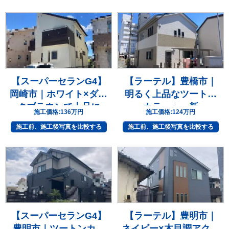
【スーパーセランG4】
【ラーテル】豊橋市｜
岡崎市｜ホワイト×ダー
明るく上品なツートン
クブラウンで上品に
カラーへ一新
施工価格:
136万円
施工価格:
124万円
施工前、施工後写真を比較する
施工前、施工後写真を比較する
【スーパーセランG4】
【ラーテル】豊明市｜
豊明市｜ツートンカラ
ネイビー×木目調アクセ