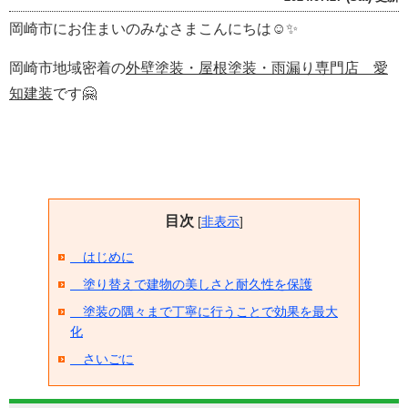
岡崎市にお住まいのみなさまこんにちは☺✨
岡崎市地域密着の
外壁塗装・屋根塗装・雨漏り専門店 愛
知建装
です🤗
目次
[
非表示
]
はじめに
塗り替えで建物の美しさと耐久性を保護
塗装の隅々まで丁寧に行うことで効果を最大
化
さいごに