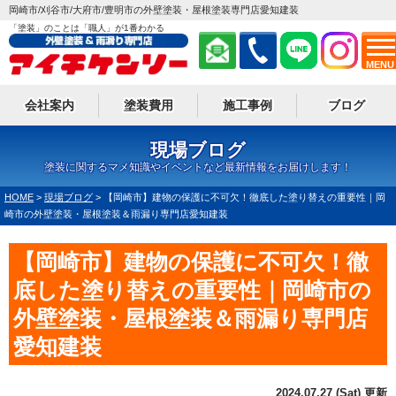
岡崎市/刈谷市/大府市/豊明市の外壁塗装・屋根塗装専門店愛知建装
「塗装」のことは「職人」が1番わかる
MENU
会社案内
塗装費用
施工事例
ブログ
現場ブログ
塗装に関するマメ知識やイベントなど最新情報をお届けします！
HOME
>
現場ブログ
>
【岡崎市】建物の保護に不可欠！徹底した塗り替えの重要性｜岡
崎市の外壁塗装・屋根塗装＆雨漏り専門店愛知建装
【岡崎市】建物の保護に不可欠！徹
底した塗り替えの重要性｜岡崎市の
外壁塗装・屋根塗装＆雨漏り専門店
愛知建装
2024.07.27 (Sat) 更新