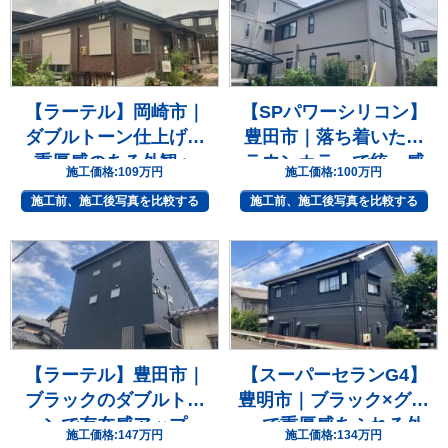
【ラーテル】岡崎市｜
【SPパワーシリコン】
ダブルトーン仕上げで
豊田市｜落ち着いたブ
重厚感のある外観へ
ラウンカラーで統一感
施工価格:
109万円
施工価格:
100万円
のある住まいへ
施工前、施工後写真を比較する
施工前、施工後写真を比較する
【ラーテル】豊田市｜
【スーパーセランG4】
ブラックのダブルトー
豊明市｜ブラック×グレ
ンで存在感アップ
ーで重厚感あふれる外
施工価格:
147万円
施工価格:
134万円