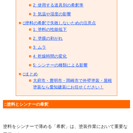
2: 使用する道具別の希釈率
3: 気温や湿度の影響
□塗料の希釈で失敗しないための注意点
1: 塗料の性能低下
2: 塗膜の剥がれ
3: ムラ
4: 乾燥時間の変化
5: シンナーの種類による影響
□まとめ
大府市・豊明市・岡崎市で外壁塗装・屋根
塗装なら愛知建装にお任せください！
□塗料とシンナーの希釈
塗料をシンナーで薄める「希釈」は、塗装作業において重要な