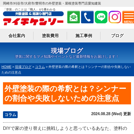
岡崎市/刈谷市/大府市/豊明市の外壁塗装・屋根塗装専門店愛知建装
「塗装」のことは「職人」が1番わかる
MENU
会社案内
塗装費用
施工事例
ブログ
現場ブログ
塗装に関するマメ知識やイベントなど最新情報をお届けします！
HOME
>
現場ブログ
>
コラム
>
外壁塗装の際の希釈とは？シンナーの割合や失敗しない
ための注意点
外壁塗装の際の希釈とは？シンナー
の割合や失敗しないための注意点
2024.08.28 (Wed) 更新
コラム
DIYで家の塗り替えに挑戦しようと思っているあなた、塗料の