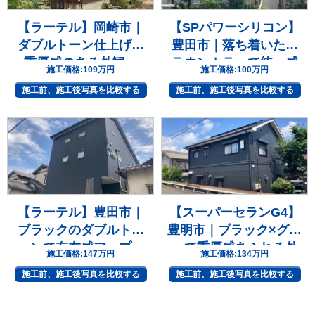
【ラーテル】岡崎市｜
【SPパワーシリコン】
ダブルトーン仕上げで
豊田市｜落ち着いたブ
重厚感のある外観へ
ラウンカラーで統一感
施工価格:
109万円
施工価格:
100万円
のある住まいへ
施工前、施工後写真を比較する
施工前、施工後写真を比較する
【ラーテル】豊田市｜
【スーパーセランG4】
ブラックのダブルトー
豊明市｜ブラック×グレ
ンで存在感アップ
ーで重厚感あふれる外
施工価格:
147万円
施工価格:
134万円
観へ
施工前、施工後写真を比較する
施工前、施工後写真を比較する