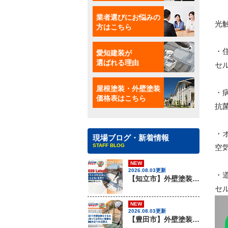
業者選びにお悩みの
光
方はこちら
愛知建装が
・
選ばれる理由
セ
屋根塗装・外壁塗装
・
価格表はこちら
抗
・
現場ブログ・新着情報
STAFF BLOG
空
NEW
2026.08.03更新
・
【知立市】外壁塗装を行う際に知っておきたい足場組みの重要性『無機塗料専門店の愛知建装』
セ
NEW
2026.08.03更新
【豊田市】外壁塗装を行う際に知っておきたい足場組み立ての注意事項『無機塗料専門店の愛知建装』