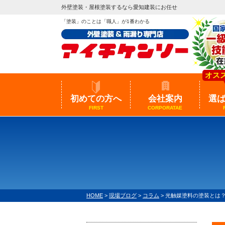
外壁塗装・屋根塗装するなら愛知建装にお任せ
「塗装」のことは「職人」が1番わかる
オス
初めての方へ
会社案内
選
FIRST
CORPORATAE
HOME
>
現場ブログ
>
コラム
>
光触媒塗料の塗装とは