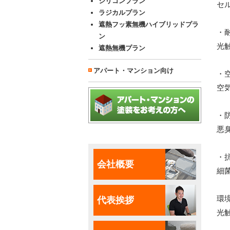
シリコンプラン
セ
ラジカルプラン
遮熱フッ素無機ハイブリッドプラ
・
ン
光
遮熱無機プラン
アパート・マンション向け
・
空
・
悪
・
会社概要
細
環
代表挨拶
光