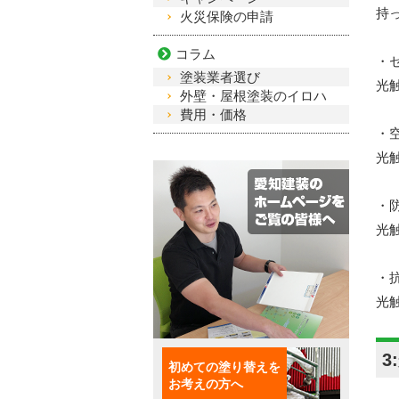
持
火災保険の申請
コラム
・
塗装業者選び
光
外壁・屋根塗装のイロハ
費用・価格
・
光
・
光
・
光
3
初めての塗り替えを
お考えの方へ