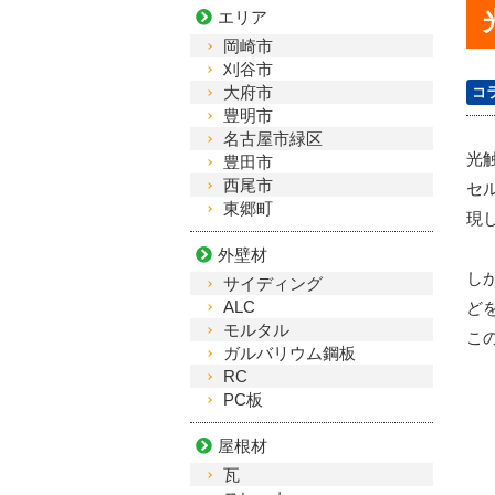
エリア
岡崎市
刈谷市
大府市
コ
豊明市
名古屋市緑区
光
豊田市
西尾市
セ
東郷町
現
外壁材
し
サイディング
ALC
ど
モルタル
こ
ガルバリウム鋼板
RC
PC板
屋根材
瓦