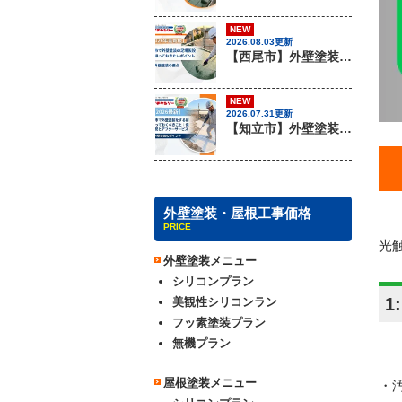
NEW
2026.08.03更新
【西尾市】外壁塗装を行う際に知っておきたい足場組み立てのポイント『無機塗料専門店の愛知建装』
NEW
2026.07.31更新
【知立市】外壁塗装の塗装工事の保証年数・アフターフォローについて『無機塗料専門店の愛知建装』
外壁塗装・屋根工事価格
PRICE
光
外壁塗装メニュー
シリコンプラン
1
美観性シリコンラン
フッ素塗装プラン
無機プラン
屋根塗装メニュー
・