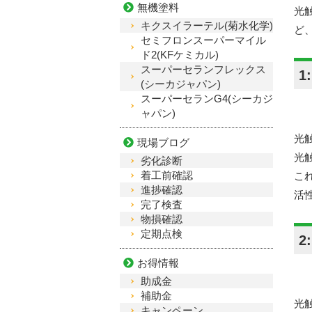
無機塗料
光
キクスイラーテル(菊水化学)
ど
セミフロンスーパーマイル
ド2(KFケミカル)
スーパーセランフレックス
1
(シーカジャパン)
スーパーセランG4(シーカジ
ャパン)
光
現場ブログ
光
劣化診断
着工前確認
こ
進捗確認
活
完了検査
物損確認
定期点検
2
お得情報
助成金
補助金
光
キャンペーン