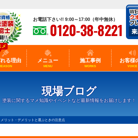
お電話下さい!! 9:00～17:00（年中無休）
0120-38-8221
スメ
ばれる理由
メニュー
施工事例
お客様
REASON
MENU
WORKS
VOICE
現場ブログ
塗装に関するマメ知識やイベントなど最新情報をお届けします！
？メリット・デメリットと選ぶときの注意点