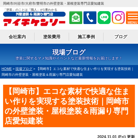
岡崎市/刈谷市/大府市/豊明市の外壁塗装・屋根塗装専門店愛知建装
「塗装」のことは「職人」が1番わかる
MENU
会社案内
塗装費用
施工事例
ブログ
現場ブログ
塗装に関するマメ知識やイベントなど最新情報をお届けします！
HOME
>
現場ブログ
>
【岡崎市】エコな素材で快適な住まい作りを実現する塗装技術｜
岡崎市の外壁塗装・屋根塗装＆雨漏り専門店愛知建装
【岡崎市】エコな素材で快適な住ま
い作りを実現する塗装技術｜岡崎市
の外壁塗装・屋根塗装＆雨漏り専門
店愛知建装
2024.11.01 (Fri) 更新