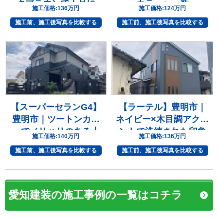
クブラウンで上品に
カラーへ一新
施工価格:
136万円
施工価格:
124万円
施工前、施工後写真を比較する
施工前、施工後写真を比較する
【スーパーセランG4】
【ラーテル】豊明市｜
豊明市｜ツートンカラ
ネイビー×木目調アクセ
ーでメリハリのある上
ントで洗練された印象
施工価格:
140万円
施工価格:
136万円
質な住まいへ
へ
施工前、施工後写真を比較する
施工前、施工後写真を比較する
愛知建装の施工事例の一覧はコチラ