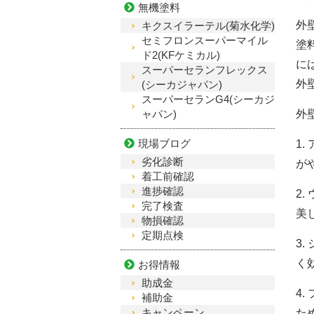
無機塗料
外
キクスイラーテル(菊水化学)
セミフロンスーパーマイル
塗
ド2(KFケミカル)
に
スーパーセランフレックス
外
(シーカジャパン)
スーパーセランG4(シーカジ
ャパン)
外
現場ブログ
1
劣化診断
が
着工前確認
進捗確認
2
完了検査
美
物損確認
定期点検
3
く
お得情報
助成金
4
補助金
キャンペーン
た