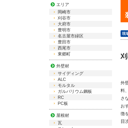
エリア
岡崎市
刈谷市
大府市
豊明市
現
名古屋市緑区
豊田市
西尾市
東郷町
刈
外壁材
サイディング
ALC
外
モルタル
料
ガルバリウム鋼板
RC
さ
PC板
お
徴
屋根材
目
瓦