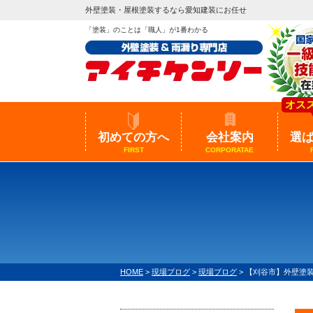
外壁塗装・屋根塗装するなら愛知建装にお任せ
「塗装」のことは「職人」が1番わかる
オス
初めての方へ
会社案内
選
FIRST
CORPORATAE
HOME
>
現場ブログ
>
現場ブログ
>
【刈谷市】外壁塗