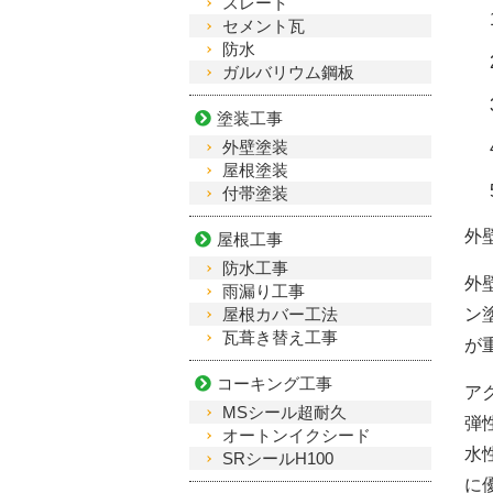
スレート
セメント瓦
防水
ガルバリウム鋼板
塗装工事
外壁塗装
屋根塗装
付帯塗装
外
屋根工事
防水工事
外
雨漏り工事
屋根カバー工法
ン
瓦葺き替え工事
が
コーキング工事
ア
MSシール超耐久
弾
オートンイクシード
水
SRシールH100
に