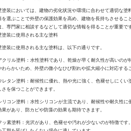
壁塗装においては、建物の劣化状況や環境に合わせて適切な塗
料を選ぶことで外壁の保護効果を高め、建物を長持ちさせるこ
は、専門家に相談するなどして適切な情報を得ることが重要で
壁塗装に使用される主な塗料
壁塗装に使用される主な塗料は、以下の通りです。
. アクリル塗料：水性塗料であり、乾燥が早く耐久性が高いの
やわらかいため、外壁の微小なひび割れや拡大縮小に対応する
. ウレタン塗料：耐候性に優れ、熱や光に強く、色褪せしにく
しさを保つことができます。
. シリコン塗料：水性シリコンが主流であり、耐候性や耐久性
効果があり、防カビや防藻の効果も期待できます。
. フッ素塗料：光沢があり、色褪せや汚れが少ないのが特徴で
め工期を延ばしたくない場合に適しています。