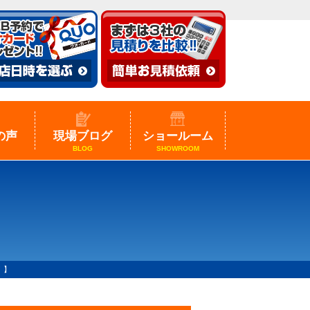
の声
現場ブログ
ショールーム
BLOG
SHOWROOM
！】