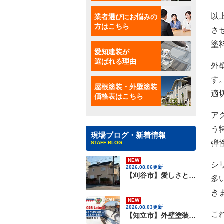
業者選びにお悩みの
以
方はこちら
さ
塗
愛知建装が
選ばれる理由
外
す
屋根塗装・外壁塗装
適
価格表はこちら
ア
う
現場ブログ・新着情報
弾
STAFF BLOG
NEW
シ
2026.08.06更新
【刈谷市】愛しさと、ニチハのパミールと、心強さと・・・、屋根材のカバー工法はアイチケンソーへ！！
多
き
NEW
2026.08.03更新
こ
【知立市】外壁塗装を行う際に知っておきたい足場組みの重要性『無機塗料専門店の愛知建装』