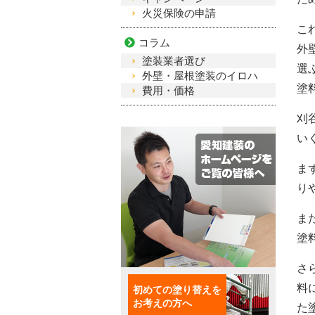
火災保険の申請
こ
コラム
外
塗装業者選び
選
外壁・屋根塗装のイロハ
塗
費用・価格
刈
い
ま
り
ま
塗
さ
初めての塗り替えを
料
お考えの方へ
た