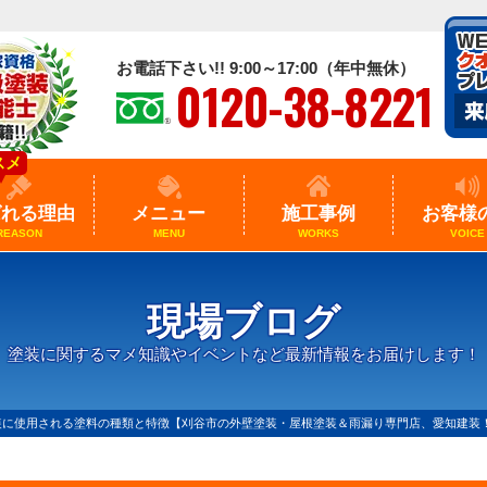
お電話下さい!! 9:00～17:00（年中無休）
0120-38-8221
スメ
ばれる理由
メニュー
施工事例
お客様
REASON
MENU
WORKS
VOICE
現場ブログ
塗装に関するマメ知識やイベントなど最新情報をお届けします！
装に使用される塗料の種類と特徴【刈谷市の外壁塗装・屋根塗装＆雨漏り専門店、愛知建装