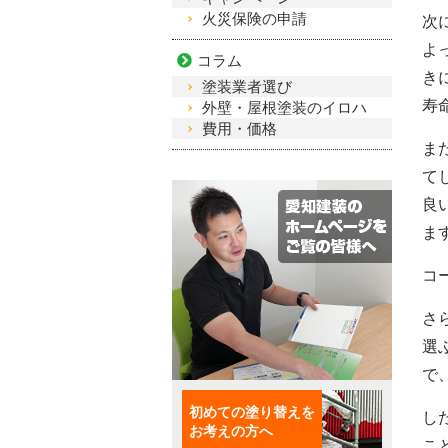
火災保険の申請
次
よ
コラム
き
塗装業者選び
寿
外壁・屋根塗装のイロハ
費用・価格
ま
て
良
ま
コ
さ
選
で
初めての塗り替えを
し
お考えの方へ
こ