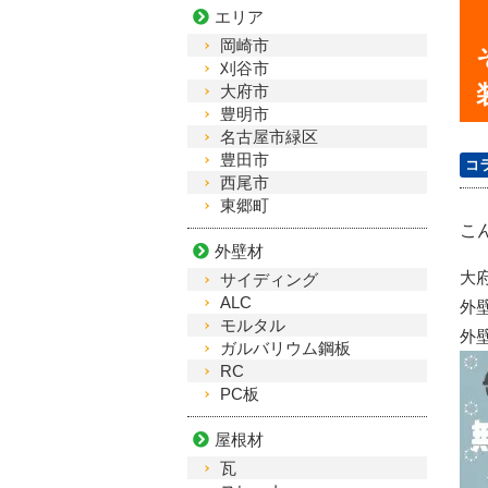
エリア
岡崎市
刈谷市
大府市
豊明市
名古屋市緑区
豊田市
コ
西尾市
東郷町
こ
外壁材
大
サイディング
ALC
外
モルタル
外
ガルバリウム鋼板
RC
PC板
屋根材
瓦