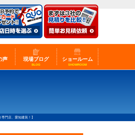
の声
現場ブログ
ショールーム
BLOG
SHOWROOM
り専門店、愛知建装！】