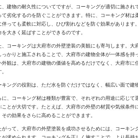
に、建物の耐久性についてですが、コーキングが適切に施され
って劣化するのを防ぐことができます。特に、コーキング材は
に伴っても柔軟に対応し、ひび割れなどを防ぐ効果があります
命を大きく延ばすことができるのです。
た、コーキングは
大府市の
外壁塗装
の美観にも寄与します。
大
しっかりと施工されることで、
大府市の
建物全体が一体感を持
い外観は、
大府市の
建物の価値を高めるだけでなく、
大府市に
す。
ーキングの役割は、ただ水を防ぐだけではなく、幅広い面で建
らに、コーキング材は種類が豊富で、それぞれの用途に応じて
ぶことが大切です。たとえば、
大府市の
外壁の材質や気候条件
、その効果をさらに高めることができます。
たがって、
大府市の
外壁塗装を成功させるためには、コーキン
とが求められます。コーキングを正しく施すことで、より長持