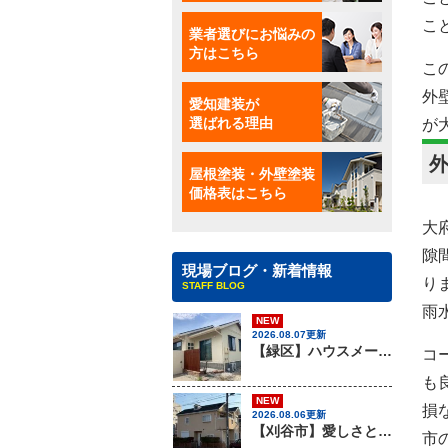
こ
業者選びにお悩みの
方はこちら
こ
外
愛知建装が
選ばれる理由
が
屋根塗装・外壁塗装
価格表はこちら
大
隙
現場ブログ・新着情報
り
STAFF BLOG
雨
NEW
2026.08.07更新
【緑区】ハウスメーカー『住友林業』のお住まいを外壁塗装工事でキレイにしました！無機塗料専門店の外壁塗装
コ
も
NEW
損
2026.08.06更新
【刈谷市】愛しさと、ニチハのパミールと、心強さと・・・、屋根材のカバー工法はアイチケンソーへ！！
市