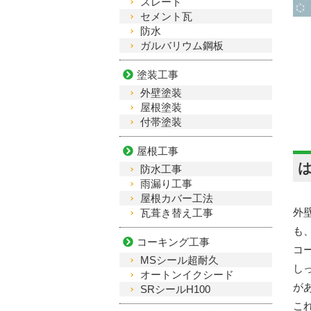
スレート
セメント瓦
防水
ガルバリウム鋼板
塗装工事
外壁塗装
屋根塗装
付帯塗装
屋根工事
防水工事
雨漏り工事
屋根カバー工法
外
瓦葺き替え工事
も
コーキング工事
コ
MSシール超耐久
し
オートンイクシード
が
SRシールH100
こ