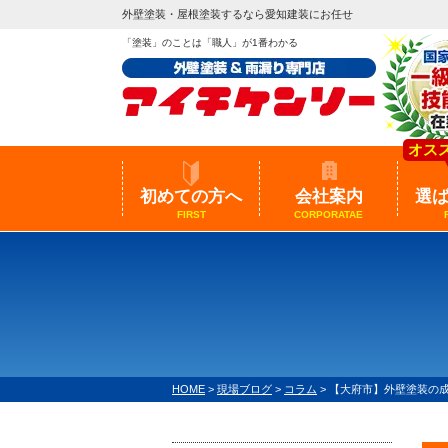
外壁塗装・屋根塗装するなら愛知建装にお任せ
「塗装」のことは「職人」が1番わかる
オス
初めての方へ
会社案内
選
FIRST
CORPORATAE
HOME
>
現場ブログ
>
コラム
>
【大府市】外壁塗装の