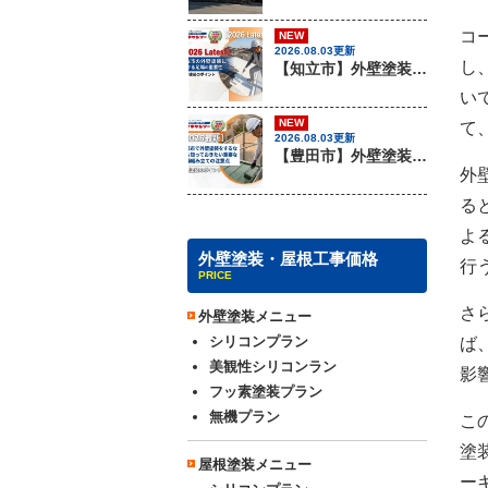
コ
NEW
2026.08.03更新
し
【知立市】外壁塗装を行う際に知っておきたい足場組みの重要性『無機塗料専門店の愛知建装』
い
NEW
て
2026.08.03更新
【豊田市】外壁塗装を行う際に知っておきたい足場組み立ての注意事項『無機塗料専門店の愛知建装』
外
る
よ
外壁塗装・屋根工事価格
行
PRICE
さ
外壁塗装メニュー
シリコンプラン
ば
美観性シリコンラン
影
フッ素塗装プラン
無機プラン
こ
塗
屋根塗装メニュー
ー