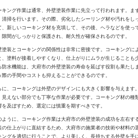
ーキング作業は通常、外壁塗装作業に先立って行われます。ま
、清掃を行います。その際、劣化したシーリング材や汚れをし
て、新しいコーキング材を充填して、その後、ヘラなどを使っ
、隙間がしっかりと保護され、耐久性が確保されるのです。
壁塗装とコーキングの関係性は非常に密接です。コーキングに
と、塗料が接着しやすくなり、仕上がりにムラが生じることも
る防水機能は、
大府市の
外壁塗装
の寿命を延ばす役割も果たし
う際の手間やコストも抑えることができるのです。
らに、コーキングは外壁のデザインにも大きく影響を与えます
、見えない部分でも丁寧な作業が必要です。コーキング材の種
響を及ぼすため、選定には慎重を期すべきです。
のように、コーキング作業は
大府市の
外壁塗装の成功を左右す
装の仕上がりに直結するため、
大府市の
施業者の技術や材料の
キングを適切に行うことで、より美しく、長持ちする外壁を手