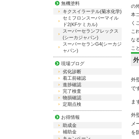
無機塗料
の
キクスイラーテル(菊水化学)
本
セミフロンスーパーマイル
く
ド2(KFケミカル)
スーパーセランフレックス
こ
(シーカジャパン)
な
スーパーセランG4(シーカジ
こ
ャパン)
現場ブログ
劣化診断
着工前確認
外
進捗確認
で
完了検査
物損確認
ま
定期点検
外
お得情報
メ
助成金
補助金
を
キャンペーン