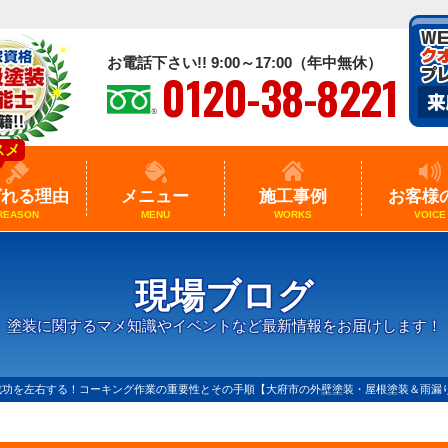
お電話下さい!! 9:00～17:00（年中無休）
0120-38-8221
スメ
ばれる理由
メニュー
施工事例
お客様
REASON
MENU
WORKS
VOICE
現場ブログ
塗装に関するマメ知識やイベントなど最新情報をお届けします！
成功を左右する！コーキング作業の重要性とその手順【大府市の外壁塗装・屋根塗装＆雨漏