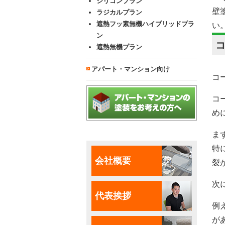
シリコンプラン
壁
ラジカルプラン
遮熱フッ素無機ハイブリッドプラ
い
ン
遮熱無機プラン
アパート・マンション向け
コ
コ
め
ま
特
会社概要
裂
次
代表挨拶
例
が