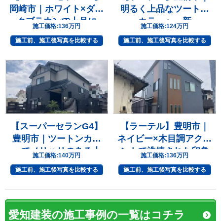
岡崎市｜ホワイト×ダー
明るく上品なツートン
クブラウンで上品に
カラーへ一新
施工価格:
136万円
施工価格:
124万円
施工前、施工後写真を比較する
施工前、施工後写真を比較する
【スーパーセランG4】
【ラーテル】豊明市｜
豊明市｜ツートンカラ
ネイビー×木目調アクセ
ーでメリハリのある上
ントで洗練された印象
施工価格:
140万円
施工価格:
136万円
質な住まいへ
へ
施工前、施工後写真を比較する
施工前、施工後写真を比較する
愛知建装の施工事例の一覧はコチラ