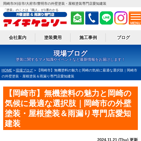
岡崎市/刈谷市/大府市/豊明市の外壁塗装・屋根塗装専門店愛知建装
「塗装」のことは「職人」が1番わかる
MENU
会社案内
塗装費用
施工事例
ブログ
現場ブログ
塗装に関するマメ知識やイベントなど最新情報をお届けします！
HOME
>
現場ブログ
>
【岡崎市】無機塗料の魅力と岡崎の気候に最適な選択肢｜岡崎市
の外壁塗装・屋根塗装＆雨漏り専門店愛知建装
【岡崎市】無機塗料の魅力と岡崎の
気候に最適な選択肢｜岡崎市の外壁
塗装・屋根塗装＆雨漏り専門店愛知
建装
2024.11.21 (Thu) 更新