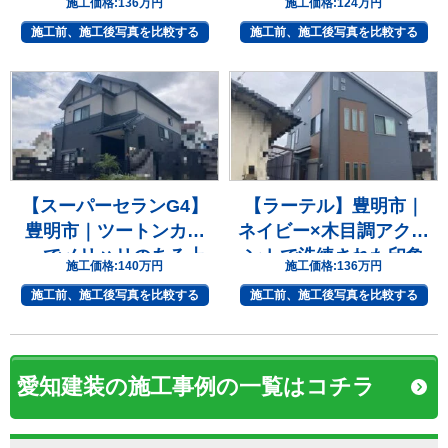
施工価格:
136万円
施工価格:
124万円
施工前、施工後写真を比較する
施工前、施工後写真を比較する
【スーパーセランG4】
【ラーテル】豊明市｜
豊明市｜ツートンカラ
ネイビー×木目調アクセ
ーでメリハリのある上
ントで洗練された印象
施工価格:
140万円
施工価格:
136万円
質な住まいへ
へ
施工前、施工後写真を比較する
施工前、施工後写真を比較する
愛知建装の施工事例の一覧はコチラ