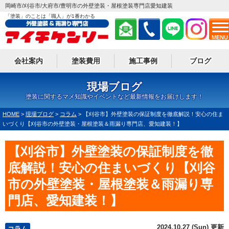
岡崎市/刈谷市/大府市/豊明市の外壁塗装・屋根塗装専門店愛知建装
「塗装」のことは「職人」が1番わかる
MENU
会社案内
塗装費用
施工事例
ブログ
現場ブログ
塗装に関するマメ知識やイベントなど最新情報をお届けします！
HOME
>
現場ブログ
>
コラム
>
【刈谷市】外壁塗装の保証制度を徹底解説！安心の住ま
いづくり【刈谷市の外壁塗装・屋根塗装＆雨漏り専門店、愛知建装！】
【刈谷市】外壁塗装の保証制度を徹
底解説！安心の住まいづくり【刈谷
市の外壁塗装・屋根塗装＆雨漏り専
門店、愛知建装！】
2024.10.27 (Sun) 更新
コラム