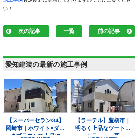
い！
次の記事
一覧
前の記事
愛知建装の最新の施工事例
【スーパーセランG4】
【ラーテル】豊橋市｜
岡崎市｜ホワイト×ダー
明るく上品なツートン
クブラウンで上品に
カラーへ一新