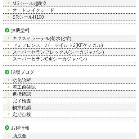
MSシール超耐久
オートンイクシード
SRシールH100
無機塗料
キクスイラーテル(菊水化学)
セミフロンスーパーマイルド2(KFケミカル)
スーパーセランフレックス(シーカジャパン)
スーパーセランG4(シーカジャパン)
現場ブログ
劣化診断
着工前確認
進捗確認
完了検査
物損確認
定期点検
お得情報
助成金