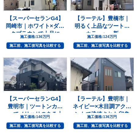
【スーパーセランG4】
【ラーテル】豊橋市｜
岡崎市｜ホワイト×ダー
明るく上品なツートン
クブラウンで上品に
カラーへ一新
施工価格:
136万円
施工価格:
124万円
施工前、施工後写真を比較する
施工前、施工後写真を比較する
【スーパーセランG4】
【ラーテル】豊明市｜
豊明市｜ツートンカラ
ネイビー×木目調アクセ
ーでメリハリのある上
ントで洗練された印象
施工価格:
140万円
施工価格:
136万円
質な住まいへ
へ
施工前、施工後写真を比較する
施工前、施工後写真を比較する