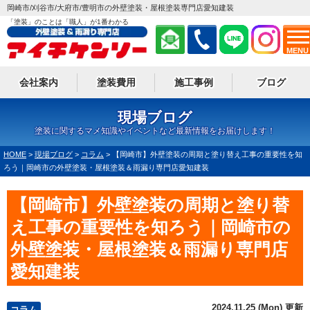
岡崎市/刈谷市/大府市/豊明市の外壁塗装・屋根塗装専門店愛知建装
「塗装」のことは「職人」が1番わかる
MENU
会社案内
塗装費用
施工事例
ブログ
現場ブログ
塗装に関するマメ知識やイベントなど最新情報をお届けします！
HOME
>
現場ブログ
>
コラム
>
【岡崎市】外壁塗装の周期と塗り替え工事の重要性を知
ろう｜岡崎市の外壁塗装・屋根塗装＆雨漏り専門店愛知建装
【岡崎市】外壁塗装の周期と塗り替
え工事の重要性を知ろう｜岡崎市の
外壁塗装・屋根塗装＆雨漏り専門店
愛知建装
2024.11.25 (Mon) 更新
コラム