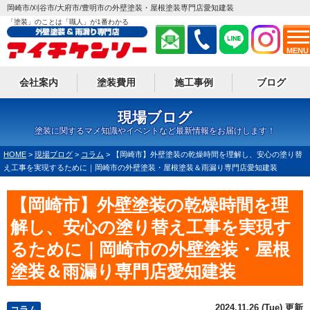
岡崎市/刈谷市/大府市/豊明市の外壁塗装・屋根塗装専門店愛知建装
「塗装」のことは「職人」が1番わかる
MENU
会社案内
塗装費用
施工事例
ブログ
現場ブログ
塗装に関するマメ知識やイベントなど最新情報をお届けします！
HOME
>
現場ブログ
>
コラム
>
【岡崎市】外壁塗装の乾燥時間を理解し、安心の塗り替
え工事を実現するために｜岡崎市の外壁塗装・屋根塗装＆雨漏り専門店愛知建装
【岡崎市】外壁塗装の乾燥時間を理
解し、安心の塗り替え工事を実現す
るために｜岡崎市の外壁塗装・屋根
塗装＆雨漏り専門店愛知建装
2024.11.26 (Tue) 更新
コラム