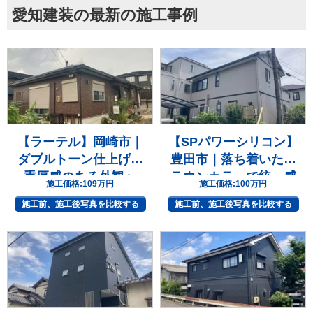
愛知建装の最新の施工事例
【ラーテル】岡崎市｜
【SPパワーシリコン】
ダブルトーン仕上げで
豊田市｜落ち着いたブ
重厚感のある外観へ
ラウンカラーで統一感
施工価格:
109万円
施工価格:
100万円
のある住まいへ
施工前、施工後写真を比較する
施工前、施工後写真を比較する