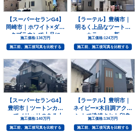
【スーパーセランG4】
【ラーテル】豊橋市｜
岡崎市｜ホワイト×ダー
明るく上品なツートン
クブラウンで上品に
カラーへ一新
施工価格:
136万円
施工価格:
124万円
施工前、施工後写真を比較する
施工前、施工後写真を比較する
【スーパーセランG4】
【ラーテル】豊明市｜
豊明市｜ツートンカラ
ネイビー×木目調アクセ
ーでメリハリのある上
ントで洗練された印象
施工価格:
140万円
施工価格:
136万円
質な住まいへ
へ
施工前、施工後写真を比較する
施工前、施工後写真を比較する