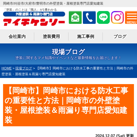
岡崎市/刈谷市/大府市/豊明市の外壁塗装・屋根塗装専門店愛知建装
「塗装」のことは「職人」が1番わかる
MENU
会社案内
塗装費用
施工事例
ブログ
現場ブログ
塗装に関するマメ知識やイベントなど最新情報をお届けします！
HOME
>
現場ブログ
>
【岡崎市】岡崎市における防水工事の重要性と方法｜岡崎市の外
壁塗装・屋根塗装＆雨漏り専門店愛知建装
【岡崎市】岡崎市における防水工事
の重要性と方法｜岡崎市の外壁塗
装・屋根塗装＆雨漏り専門店愛知建
装
2024.12.07 (Sat) 更新