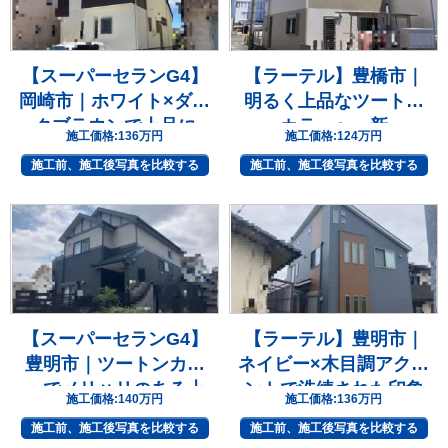
【スーパーセランG4】
【ラーテル】豊橋市｜
岡崎市｜ホワイト×ダー
明るく上品なツートン
クブラウンで上品に
カラーへ一新
施工価格:
136万円
施工価格:
124万円
施工前、施工後写真を比較する
施工前、施工後写真を比較する
【スーパーセランG4】
【ラーテル】豊明市｜
豊明市｜ツートンカラ
ネイビー×木目調アクセ
ーでメリハリのある上
ントで洗練された印象
施工価格:
140万円
施工価格:
136万円
質な住まいへ
へ
施工前、施工後写真を比較する
施工前、施工後写真を比較する