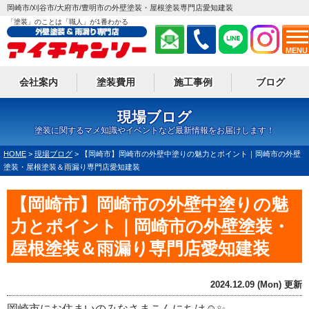
岡崎市/刈谷市/大府市/豊明市の外壁塗装・屋根塗装専門店愛知建装
「塗装」のことは「職人」が1番わかる
MENU
会社案内
塗装費用
施工事例
ブログ
現場ブログ
塗装に関するマメ知識やイベントなど最新情報をお届けします！
HOME
>
現場ブログ
>
【岡崎市】岡崎市の外壁中塗りの魅力とポイント｜岡崎市の外壁
塗装・屋根塗装＆雨漏り専門店愛知建装
【岡崎市】岡崎市の外壁中塗りの魅
力とポイント｜岡崎市の外壁塗装・
屋根塗装＆雨漏り専門店愛知建装
2024.12.09 (Mon) 更新
岡崎市にお住まいのみなさまこんにちは☺✨