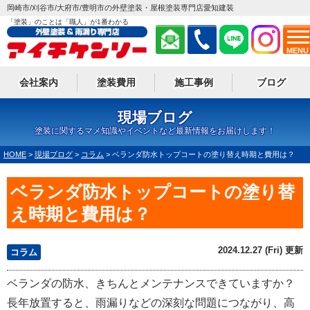
岡崎市/刈谷市/大府市/豊明市の外壁塗装・屋根塗装専門店愛知建装
「塗装」のことは「職人」が1番わかる
MENU
会社案内
塗装費用
施工事例
ブログ
現場ブログ
塗装に関するマメ知識やイベントなど最新情報をお届けします！
HOME
>
現場ブログ
>
コラム
>
ベランダ防水トップコートの塗り替え時期と費用は？
ベランダ防水トップコートの塗り替
え時期と費用は？
2024.12.27 (Fri) 更新
コラム
ベランダの防水、きちんとメンテナンスできていますか？
長年放置すると、雨漏りなどの深刻な問題につながり、高