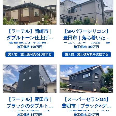
【ラーテル】岡崎市｜
【SPパワーシリコン】
ダブルトーン仕上げで
豊田市｜落ち着いたブ
重厚感のある外観へ
ラウンカラーで統一感
施工価格:
109万円
施工価格:
100万円
のある住まいへ
施工前、施工後写真を比較する
施工前、施工後写真を比較する
【ラーテル】豊田市｜
【スーパーセランG4】
ブラックのダブルトー
豊明市｜ブラック×グレ
ンで存在感アップ
ーで重厚感あふれる外
施工価格:
147万円
施工価格:
134万円