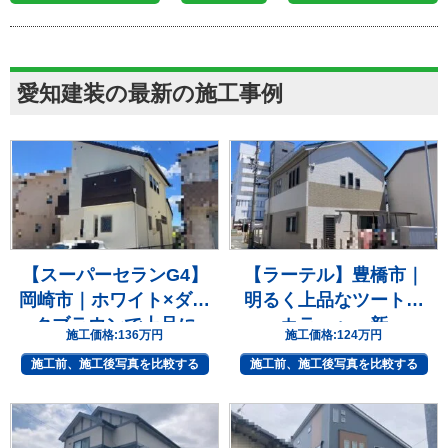
愛知建装の最新の施工事例
【スーパーセランG4】
【ラーテル】豊橋市｜
岡崎市｜ホワイト×ダー
明るく上品なツートン
クブラウンで上品に
カラーへ一新
施工価格:
136万円
施工価格:
124万円
施工前、施工後写真を比較する
施工前、施工後写真を比較する