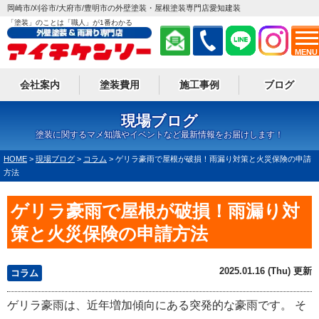
岡崎市/刈谷市/大府市/豊明市の外壁塗装・屋根塗装専門店愛知建装
「塗装」のことは「職人」が1番わかる
MENU
会社案内
塗装費用
施工事例
ブログ
現場ブログ
塗装に関するマメ知識やイベントなど最新情報をお届けします！
HOME
>
現場ブログ
>
コラム
>
ゲリラ豪雨で屋根が破損！雨漏り対策と火災保険の申請
方法
ゲリラ豪雨で屋根が破損！雨漏り対
策と火災保険の申請方法
2025.01.16 (Thu) 更新
コラム
ゲリラ豪雨は、近年増加傾向にある突発的な豪雨です。 そ