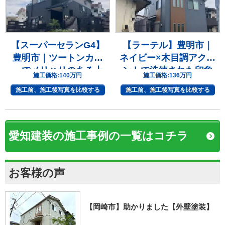
【スーパーセランG4】
【ラーテル】豊明市｜
豊明市｜ツートンカラ
ネイビー×木目調アクセ
ーでメリハリのある上
ントで洗練された印象
施工価格:
140万円
施工価格:
136万円
質な住まいへ
へ
施工前、施工後写真を比較する
施工前、施工後写真を比較する
愛知建装の施工事例の一覧はコチラ
お客様の声
【岡崎市】助かりました【外壁塗装】