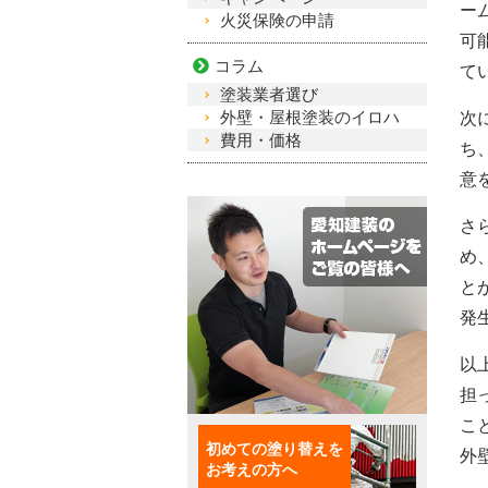
ー
火災保険の申請
可
コラム
て
塗装業者選び
外壁・屋根塗装のイロハ
次
費用・価格
ち
意
さ
め
と
発
以
担
こ
初めての塗り替えを
外
お考えの方へ