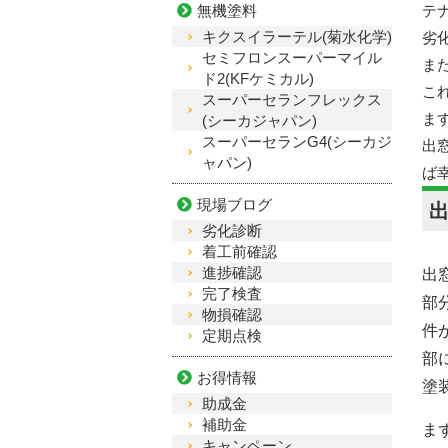
無機塗料
テ
キクスイラーテル(菊水化学)
劣
セミフロンスーパーマイル
ま
ド2(KFケミカル)
こ
スーパーセランフレックス
ま
(シーカジャパン)
スーパーセランG4(シーカジ
出
ャパン)
ば
現場ブログ
劣化診断
着工前確認
進捗確認
出
完了検査
部
物損確認
件
定期点検
部
お得情報
塗
助成金
補助金
ま
キャンペーン