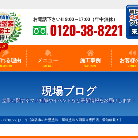
お電話下さい!! 9:00～17:00（年中無休）
0120-38-8221
スメ
ばれる理由
メニュー
施工事例
お客様
REASON
MENU
WORKS
VOICE
現場ブログ
塗装に関するマメ知識やイベントなど最新情報をお届けします！
ついて知っておこう【刈谷市の外壁塗装・屋根塗装＆雨漏り専門店、愛知建装！】