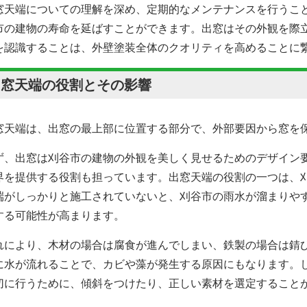
窓天端についての理解を深め、定期的なメンテナンスを行うこ
市の建物の寿命を延ばすことができます。出窓はその外観を際
を認識することは、外壁塗装全体のクオリティを高めることに
出窓天端の役割とその影響
窓天端は、出窓の最上部に位置する部分で、外部要因から窓を
ず、出窓は刈谷市の建物の外観を美しく見せるためのデザイン
界を提供する役割も担っています。出窓天端の役割の一つは、
端がしっかりと施工されていないと、刈谷市の雨水が溜まりや
する可能性が高まります。
れにより、木材の場合は腐食が進んでしまい、鉄製の場合は錆
に水が流れることで、カビや藻が発生する原因にもなります。
切に行うために、傾斜をつけたり、正しい素材を選定すること