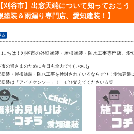
【刈谷市】出窓天端について知っておこう
根塗装＆雨漏り専門店、愛知建装！】
ラム
んにちは！刈谷市の外壁塗装・屋根塗装・防水工事専門店、愛知建装
谷市の皆さまのために今日も全力です
(
｡
•o•
｡
)
و
壁塗装・屋根塗装・防水工事を検討されているならぜひ！愛知建装
壁塗装は「アイチケンソー」！ ぜひ覚えてください☆笑