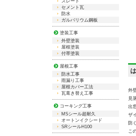
スレート
セメント瓦
防水
ガルバリウム鋼板
塗装工事
外壁塗装
屋根塗装
付帯塗装
屋根工事
防水工事
雨漏り工事
屋根カバー工法
外
瓦葺き替え工事
見
コーキング工事
出
MSシール超耐久
ザ
オートンイクシード
防
SRシールH100
こ