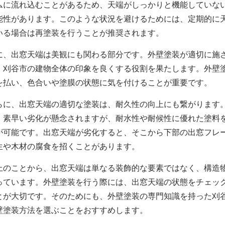
ムに流れ込むことがあるため、天端がしっかりと機能していな
能性があります。このような状況を避けるためには、定期的に
いる場合は再塗装を行うことが推奨されます。
に、出窓天端は美観にも関わる部分です。
外壁塗装
が適切に施
、刈谷市の建物全体の印象を良くする役割を果たします。外壁
を払い、色合いや塗膜の状態に気を付けることが重要です。
らに、出窓天端の適切な塗装は、耐久性の向上にも繋がります
、素早い劣化が懸念されますが、耐水性や耐候性に優れた塗料
が可能です。出窓天端が劣化すると、そこから下部の出窓フレ
生や木材の腐食を招くことがあります。
上のことから、出窓天端は単なる装飾的な要素ではなく、構造
っています。外壁塗装を行う際には、出窓天端の状態をチェッ
とが大切です。そのためにも、外壁塗装の専門知識を持った刈
壁塗装
方法を選ぶことをおすすめします。