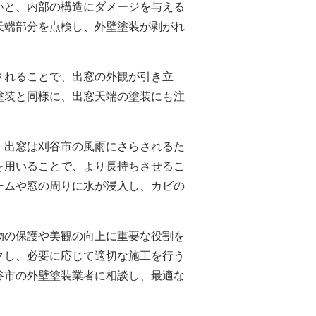
いと、内部の構造にダメージを与える
天端部分を点検し、
外壁塗装
が剥がれ
されることで、出窓の外観が引き立
塗装と同様に、出窓天端の塗装にも注
。出窓は刈谷市の風雨にさらされるた
を用いることで、より長持ちさせるこ
ームや窓の周りに水が浸入し、カビの
物の保護や美観の向上に重要な役割を
クし、必要に応じて適切な施工を行う
谷市の
外壁塗装
業者に相談し、最適な