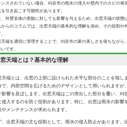
ナンスされていない場合、刈谷市の雨水の浸入や壁内でのカビの発
化を引き起こす可能性があります。
た、外壁全体の美観に対しても影響を与えるため、出窓天端の状態
れからのコラムでは、出窓天端の基本的な理解を深め、その役割や
す。
窓天端を適切に管理することで、刈谷市の家の美しさを保ちながら
幸いです。
出窓天端とは？基本的な理解
窓天端とは、出窓の上部に設けられた水平な部分のことを指し
分で、内部空間を広げるためのデザインとして用いられますが
が影響を及ぼします。出窓天端はこの突出した部分を覆い、刈
に侵入するのを防ぐ役割があります。特に、出窓は雨水の影響
装やメンテナンスが求められます。
ず、出窓天端の主な役割として、雨水の侵入防止があります。