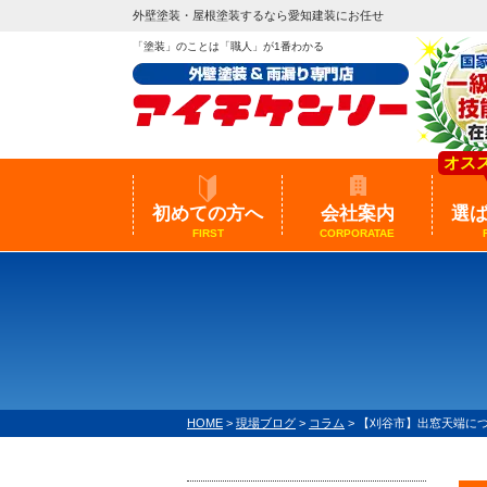
外壁塗装・屋根塗装するなら愛知建装にお任せ
「塗装」のことは「職人」が1番わかる
オス
初めての方へ
会社案内
選
FIRST
CORPORATAE
HOME
>
現場ブログ
>
コラム
>
【刈谷市】出窓天端に