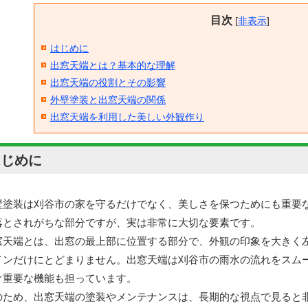
目次
[
非表示
]
はじめに
出窓天端とは？基本的な理解
出窓天端の役割とその影響
外壁塗装と出窓天端の関係
出窓天端を利用した美しい外観作り
はじめに
壁塗装は刈谷市の家を守るだけでなく、美しさを保つためにも重要
落とされがちな部分ですが、実は非常に大切な要素です。
窓天端とは、出窓の最上部に位置する部分で、外観の印象を大きく
インだけにとどまりません。出窓天端は刈谷市の雨水の流れをスム
ぐ重要な機能も担っています。
のため、出窓天端の塗装やメンテナンスは、長期的な視点で見ると非