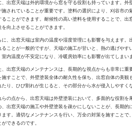
に、出窓天端は外的環境から窓を守る役割も持っています。外
が施されていることが重要です。塗料の選択により、刈谷市の
することができます。耐候性の高い塗料を使用することで、出
性を向上させることができます。
らに、出窓天端は室内の温度や湿度管理にも影響を与えます。
れることが一般的ですが、天端の施工が甘いと、熱の逃げやす
、室内温度が不安定になり、冷暖房効率にも影響が出てしまい
た、出窓天端のメンテナンスは、長期的な視点からも非常に重
を施すことで、
外壁塗装
全体の耐久性を保ち、出窓自体の美観
れたり、ひび割れが生じると、その部分から水が侵入しやすく
れらの点から、出窓天端は外壁塗装において、多面的な役割を
め、出窓天端の施工や
外壁塗装
を疎かにしないことが、長期的
ります。適切なメンテナンスを行い、万全の対策を施すことで
とができるのです。