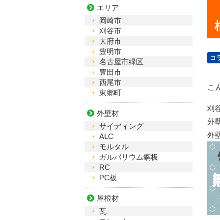
エリア
岡崎市
刈谷市
大府市
豊明市
コ
名古屋市緑区
豊田市
西尾市
こ
東郷町
刈
外壁材
外
サイディング
外
ALC
モルタル
ガルバリウム鋼板
RC
PC板
屋根材
瓦