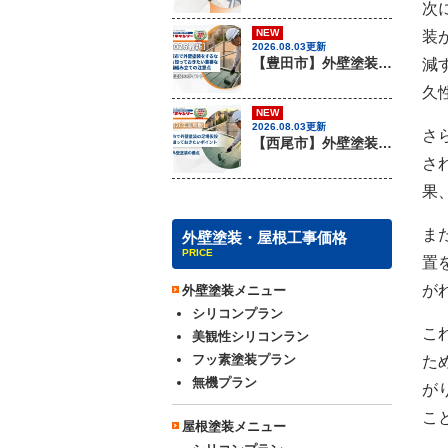
次
NEW
装
2026.08.03更新
【豊田市】外壁塗装を行う際に知っておきたい足場組み立ての注意事項『無機塗料専門店の愛知建装』
減
久
NEW
2026.08.03更新
さ
【西尾市】外壁塗装を行う際に知っておきたい足場組み立てのポイント『無機塗料専門店の愛知建装』
さ
果
ま
外壁塗装・屋根工事価格
PRICE
置
が
外壁塗装メニュー
シリコンプラン
こ
美観性シリコンラン
フッ素塗装プラン
た
無機プラン
が
こ
屋根塗装メニュー