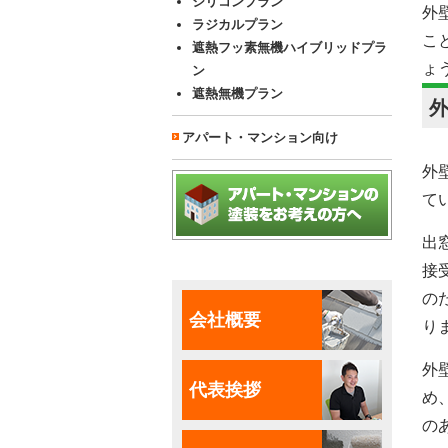
シリコンプラン
外
ラジカルプラン
こ
遮熱フッ素無機ハイブリッドプラ
ょ
ン
遮熱無機プラン
アパート・マンション向け
外
て
出
接
の
会社概要
り
外
代表挨拶
め
の