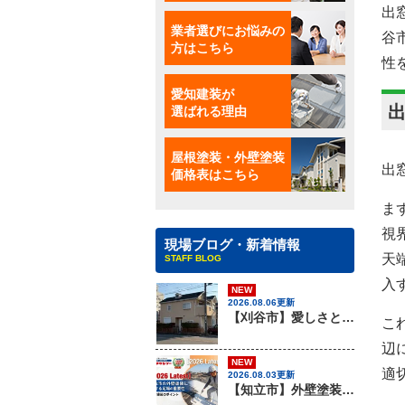
出
業者選びにお悩みの
谷
方はこちら
性
愛知建装が
選ばれる理由
屋根塗装・外壁塗装
出
価格表はこちら
ま
視
現場ブログ・新着情報
天
STAFF BLOG
入
NEW
2026.08.06更新
【刈谷市】愛しさと、ニチハのパミールと、心強さと・・・、屋根材のカバー工法はアイチケンソーへ！！
こ
辺
NEW
適
2026.08.03更新
【知立市】外壁塗装を行う際に知っておきたい足場組みの重要性『無機塗料専門店の愛知建装』