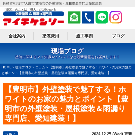
岡崎市/刈谷市/大府市/豊明市の外壁塗装・屋根塗装専門店愛知建装
「塗装」のことは「職人」が1番わかる
会社案内
塗装費用
施工事例
ブログ
現場ブログ
塗装に関するマメ知識やイベントなど最新情報をお届けします！
HOME
>
現場ブログ
>
コラム
>
【豊明市】外壁塗装で魅了する！ホワイトのお家の魅力
とポイント【豊明市の外壁塗装・屋根塗装＆雨漏り専門店、愛知建装！】
【豊明市】外壁塗装で魅了する！ホ
ワイトのお家の魅力とポイント【豊
明市の外壁塗装・屋根塗装＆雨漏り
専門店、愛知建装！】
2024.12.25 (Wed) 更新
コラム