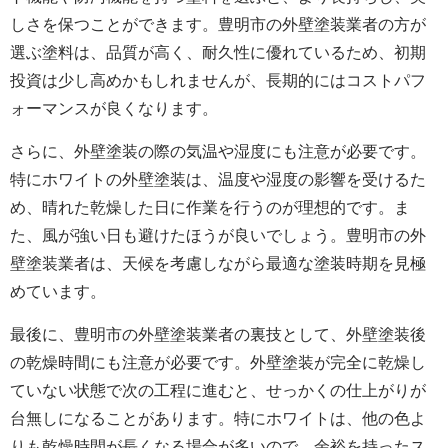
しさを保つことができます。豊明市の外壁塗装業者の方が
選ぶ塗料は、品質が高く、耐久性に優れているため、初期
投資は少し高めかもしれませんが、長期的にはコストパフ
ォーマンスが良くなります。
さらに、
外壁塗装
の際の気温や湿度にも注意が必要です。
特にホワイトの
外壁塗装
は、温度や湿度の影響を受けるた
め、晴れた乾燥した日に作業を行うのが理想的です。ま
た、風が強い日も避けたほうが良いでしょう。豊明市の外
壁塗装業者は、天候を考慮しながら最適な塗装時期を見極
めています。
最後に、豊明市の外壁塗装業者の裏技として、
外壁塗装
後
の乾燥時間にも注意が必要です。
外壁塗装
が完全に乾燥し
ていない状態で次の工程に進むと、せっかくの仕上がりが
台無しになることがあります。特にホワイトは、他の色よ
りも乾燥時間が長くなる場合が多いので、余裕を持ったス