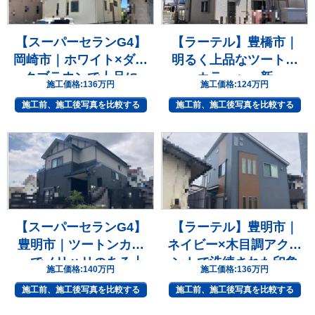
【スーパーセランG4】
【ラーテル】豊橋市｜
岡崎市｜ホワイト×ダー
明るく上品なツートン
クブラウンで上品に
カラーへ一新
施工価格:
136万円
施工価格:
124万円
施工前、施工後写真を比較する
施工前、施工後写真を比較する
【スーパーセランG4】
【ラーテル】豊明市｜
豊明市｜ツートンカラ
ネイビー×木目調アクセ
ーでメリハリのある上
ントで洗練された印象
施工価格:
140万円
施工価格:
136万円
質な住まいへ
へ
施工前、施工後写真を比較する
施工前、施工後写真を比較する