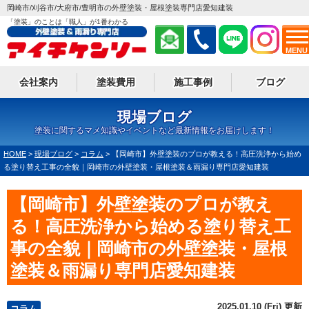
岡崎市/刈谷市/大府市/豊明市の外壁塗装・屋根塗装専門店愛知建装
「塗装」のことは「職人」が1番わかる
MENU
会社案内
塗装費用
施工事例
ブログ
現場ブログ
塗装に関するマメ知識やイベントなど最新情報をお届けします！
HOME
>
現場ブログ
>
コラム
>
【岡崎市】外壁塗装のプロが教える！高圧洗浄から始め
る塗り替え工事の全貌｜岡崎市の外壁塗装・屋根塗装＆雨漏り専門店愛知建装
【岡崎市】外壁塗装のプロが教え
る！高圧洗浄から始める塗り替え工
事の全貌｜岡崎市の外壁塗装・屋根
塗装＆雨漏り専門店愛知建装
2025.01.10 (Fri) 更新
コラム