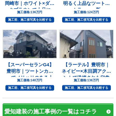
岡崎市｜ホワイト×ダー
明るく上品なツートン
クブラウンで上品に
カラーへ一新
施工価格:
136万円
施工価格:
124万円
施工前、施工後写真を比較する
施工前、施工後写真を比較する
【スーパーセランG4】
【ラーテル】豊明市｜
豊明市｜ツートンカラ
ネイビー×木目調アクセ
ーでメリハリのある上
ントで洗練された印象
施工価格:
140万円
施工価格:
136万円
質な住まいへ
へ
施工前、施工後写真を比較する
施工前、施工後写真を比較する
愛知建装の施工事例の一覧はコチラ