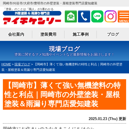
岡崎市/刈谷市/大府市/豊明市の外壁塗装・屋根塗装専門店愛知建装
「塗装」のことは「職人」が1番わかる
MENU
会社案内
塗装費用
施工事例
ブログ
現場ブログ
塗装に関するマメ知識やイベントなど最新情報をお届けします！
HOME
>
現場ブログ
>
【岡崎市】薄くて強い無機塗料の特性と利点｜岡崎市の外壁塗
装・屋根塗装＆雨漏り専門店愛知建装
【岡崎市】薄くて強い無機塗料の特
性と利点｜岡崎市の外壁塗装・屋根
塗装＆雨漏り専門店愛知建装
2025.01.23 (Thu) 更新
岡崎市にお住まいのみなさまこんにちは☺✨