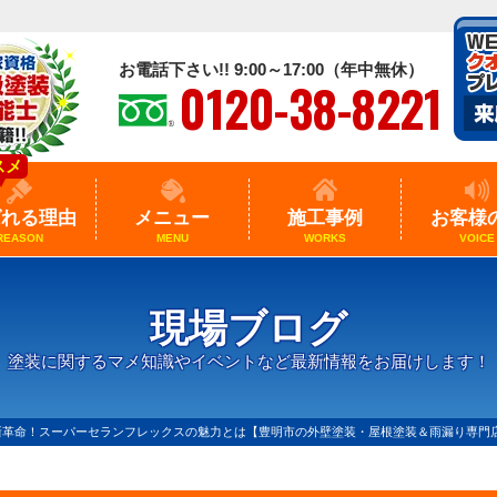
お電話下さい!! 9:00～17:00（年中無休）
0120-38-8221
スメ
ばれる理由
メニュー
施工事例
お客様
REASON
MENU
WORKS
VOICE
現場ブログ
塗装に関するマメ知識やイベントなど最新情報をお届けします！
新革命！スーパーセランフレックスの魅力とは【豊明市の外壁塗装・屋根塗装＆雨漏り専門