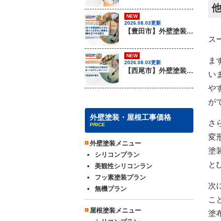
NEW
2026.08.03更新
【豊田市】外壁塗装を行う際に知っておきたい足場組み立ての注意事項『無機塗料専門店の愛知建装』
ス
NEW
ま
2026.08.03更新
【西尾市】外壁塗装を行う際に知っておきたい足場組み立てのポイント『無機塗料専門店の愛知建装』
い
や
が
外壁塗装・屋根工事価格
さ
PRICE
変
外壁塗装メニュー
塗
シリコンプラン
と
美観性シリコンラン
フッ素塗装プラン
次
無機プラン
こ
屋根塗装メニュー
塗