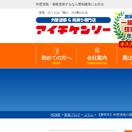
外壁塗装・屋根塗装するなら愛知建装にお任せ
「塗装」のことは「職人」が1番わかる
オス
初めての方へ
会社案内
選
FIRST
CORPORATAE
HOME
>
現場ブログ
>
コラム
>
【豊明市】外壁塗装の