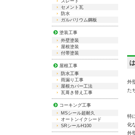
スレート
セメント瓦
防水
ガルバリウム鋼板
塗装工事
外壁塗装
屋根塗装
付帯塗装
屋根工事
防水工事
雨漏り工事
外
屋根カバー工法
た
瓦葺き替え工事
コーキング工事
MSシール超耐久
特
オートンイクシード
化
SRシールH100
外