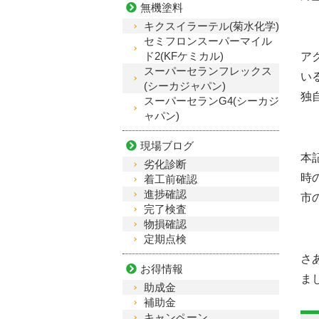
無機塗料
キクスイラーテル(菊水化学)
セミフロンスーパーマイル
ド2(KFケミカル)
ア
スーパーセランフレックス
い
(シーカジャパン)
独
スーパーセランG4(シーカジ
ャパン)
現場ブログ
本
劣化診断
時
着工前確認
進捗確認
市
完了検査
物損確認
定期点検
さ
お得情報
ま
助成金
補助金
キャンペーン