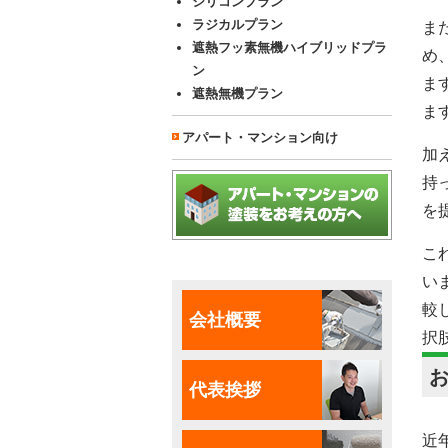
シリコンプラン
ラジカルプラン
ま
遮熱フッ素無機ハイブリッドプラ
め
ン
ま
遮熱無機プラン
ま
アパート・マンション向け
加
持
を
こ
い
較
会社概要
択
代表挨拶
近