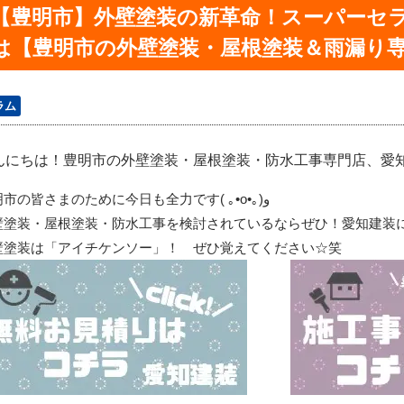
【豊明市】外壁塗装の新革命！スーパーセ
は【豊明市の外壁塗装・屋根塗装＆雨漏り
ラム
んにちは！豊明市の外壁塗装・屋根塗装・防水工事専門店、愛知建装
明市の皆さまのために今日も全力です
(
｡
•o•
｡
)
و
壁塗装・屋根塗装・防水工事を検討されているならぜひ！愛知建装
壁塗装は「アイチケンソー」！ ぜひ覚えてください☆笑