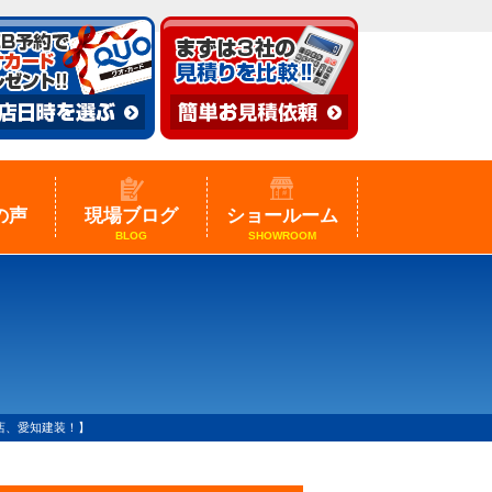
の声
現場ブログ
ショールーム
BLOG
SHOWROOM
店、愛知建装！】