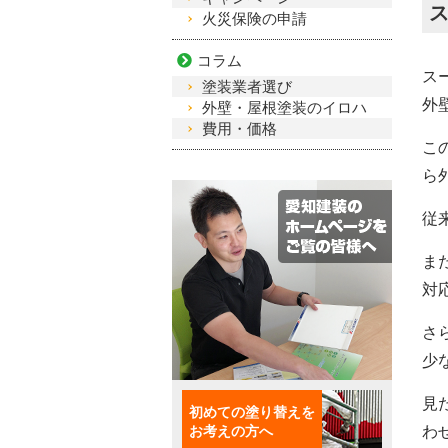
火災保険の申請
コラム
ス
塗装業者選び
外
外壁・屋根塗装のイロハ
費用・価格
こ
ら
従
ま
対
さ
少
見
初めての塗り替えを
お考えの方へ
わ