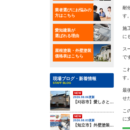
耐
業者選びにお悩みの
方はこちら
す
施
愛知建装が
選ばれる理由
に
ス
屋根塗装・外壁塗装
価格表はこちら
で
こ
す
現場ブログ・新着情報
STAFF BLOG
最
NEW
2026.08.06更新
せ
【刈谷市】愛しさと、ニチハのパミールと、心強さと・・・、屋根材のカバー工法はアイチケンソーへ！！
こ
NEW
に
2026.08.03更新
【知立市】外壁塗装を行う際に知っておきたい足場組みの重要性『無機塗料専門店の愛知建装』