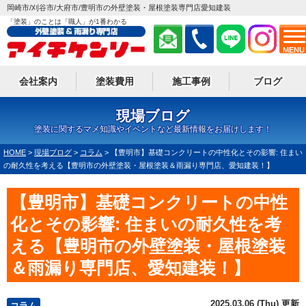
岡崎市/刈谷市/大府市/豊明市の外壁塗装・屋根塗装専門店愛知建装
「塗装」のことは「職人」が1番わかる
MENU
会社案内
塗装費用
施工事例
ブログ
現場ブログ
塗装に関するマメ知識やイベントなど最新情報をお届けします！
HOME
>
現場ブログ
>
コラム
>
【豊明市】基礎コンクリートの中性化とその影響: 住まい
の耐久性を考える【豊明市の外壁塗装・屋根塗装＆雨漏り専門店、愛知建装！】
【豊明市】基礎コンクリートの中性
化とその影響: 住まいの耐久性を考
える【豊明市の外壁塗装・屋根塗装
＆雨漏り専門店、愛知建装！】
2025.03.06 (Thu) 更新
コラム