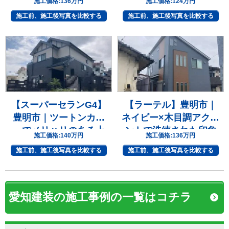
施工価格:
136万円
施工価格:
124万円
施工前、施工後写真を比較する
施工前、施工後写真を比較する
【スーパーセランG4】
【ラーテル】豊明市｜
豊明市｜ツートンカラ
ネイビー×木目調アクセ
ーでメリハリのある上
ントで洗練された印象
施工価格:
140万円
施工価格:
136万円
質な住まいへ
へ
施工前、施工後写真を比較する
施工前、施工後写真を比較する
愛知建装の施工事例の一覧はコチラ