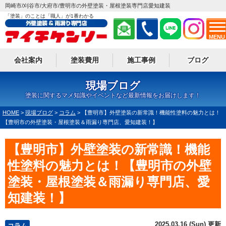
岡崎市/刈谷市/大府市/豊明市の外壁塗装・屋根塗装専門店愛知建装
「塗装」のことは「職人」が1番わかる
MENU
会社案内
塗装費用
施工事例
ブログ
現場ブログ
塗装に関するマメ知識やイベントなど最新情報をお届けします！
HOME
>
現場ブログ
>
コラム
>
【豊明市】外壁塗装の新常識！機能性塗料の魅力とは！
【豊明市の外壁塗装・屋根塗装＆雨漏り専門店、愛知建装！】
【豊明市】外壁塗装の新常識！機能
性塗料の魅力とは！【豊明市の外壁
塗装・屋根塗装＆雨漏り専門店、愛
知建装！】
2025.03.16 (Sun) 更新
コラム