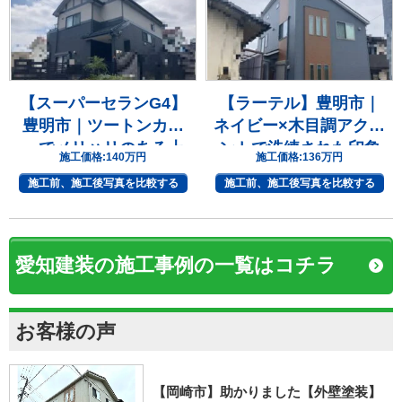
【スーパーセランG4】
【ラーテル】豊明市｜
豊明市｜ツートンカラ
ネイビー×木目調アクセ
ーでメリハリのある上
ントで洗練された印象
施工価格:
140万円
施工価格:
136万円
質な住まいへ
へ
施工前、施工後写真を比較する
施工前、施工後写真を比較する
愛知建装の施工事例の一覧はコチラ
お客様の声
【岡崎市】助かりました【外壁塗装】