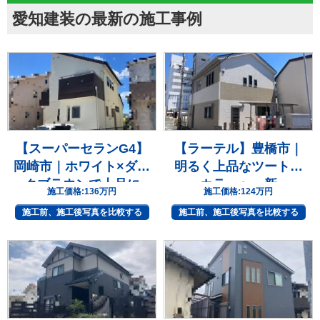
愛知建装の最新の施工事例
【スーパーセランG4】
【ラーテル】豊橋市｜
岡崎市｜ホワイト×ダー
明るく上品なツートン
クブラウンで上品に
カラーへ一新
施工価格:
136万円
施工価格:
124万円
施工前、施工後写真を比較する
施工前、施工後写真を比較する