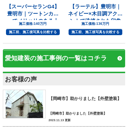
【スーパーセランG4】
【ラーテル】豊明市｜
豊明市｜ツートンカラ
ネイビー×木目調アクセ
ーでメリハリのある上
ントで洗練された印象
施工価格:
140万円
施工価格:
136万円
質な住まいへ
へ
施工前、施工後写真を比較する
施工前、施工後写真を比較する
愛知建装の施工事例の一覧はコチラ
お客様の声
【岡崎市】助かりました【外壁塗装】
【岡崎市】助かりました【外壁塗装】
2023.11.13 更新