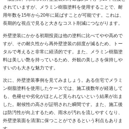
されていますが、メラミン樹脂塗料を使用することで、耐
用年数を15年から20年に延ばすことが可能です。これは、
長期的な視点で見ると大きなコスト削減につながります。
外壁塗装
にかかる初期投資は他の塗料に比べてやや高めで
すが、その耐久性から再外壁塗装の頻度が減るため、トー
タルで考えると非常に経済的です。また、メラミン樹脂塗
料は美しい艶を持っているため、外観の美しさを保持しや
すいのも大きな魅力です。
次に、
外壁塗装
事例を見てみましょう。ある住宅でメラミ
ン樹脂塗料を使用したケースでは、施工後数年が経過して
も、色褪せや劣化がほとんど見られないという結果が出ま
した。耐候性の高さが証明された瞬間です。また、施工後
は防汚性が向上するため、雨水が汚れを流しやすくなり、
外壁
塗装面
を清潔に保つことができるという利点もありま
す。