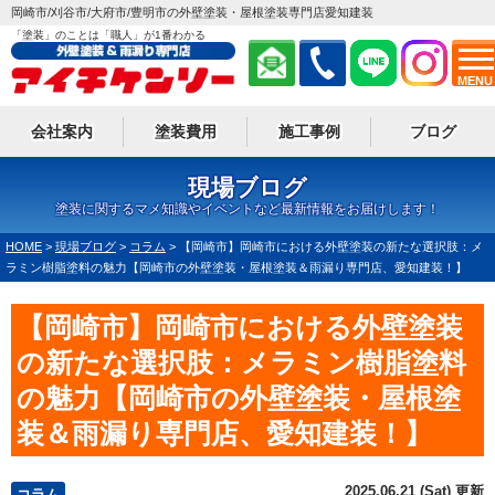
岡崎市/刈谷市/大府市/豊明市の外壁塗装・屋根塗装専門店愛知建装
「塗装」のことは「職人」が1番わかる
MENU
会社案内
塗装費用
施工事例
ブログ
現場ブログ
塗装に関するマメ知識やイベントなど最新情報をお届けします！
HOME
>
現場ブログ
>
コラム
>
【岡崎市】岡崎市における外壁塗装の新たな選択肢：メ
ラミン樹脂塗料の魅力【岡崎市の外壁塗装・屋根塗装＆雨漏り専門店、愛知建装！】
【岡崎市】岡崎市における外壁塗装
の新たな選択肢：メラミン樹脂塗料
の魅力【岡崎市の外壁塗装・屋根塗
装＆雨漏り専門店、愛知建装！】
2025.06.21 (Sat) 更新
コラム