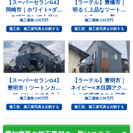
【スーパーセランG4】
【ラーテル】豊橋市｜
岡崎市｜ホワイト×ダー
明るく上品なツートン
クブラウンで上品に
カラーへ一新
施工価格:
136万円
施工価格:
124万円
施工前、施工後写真を比較する
施工前、施工後写真を比較する
【スーパーセランG4】
【ラーテル】豊明市｜
豊明市｜ツートンカラ
ネイビー×木目調アクセ
ーでメリハリのある上
ントで洗練された印象
施工価格:
140万円
施工価格:
136万円
質な住まいへ
へ
施工前、施工後写真を比較する
施工前、施工後写真を比較する