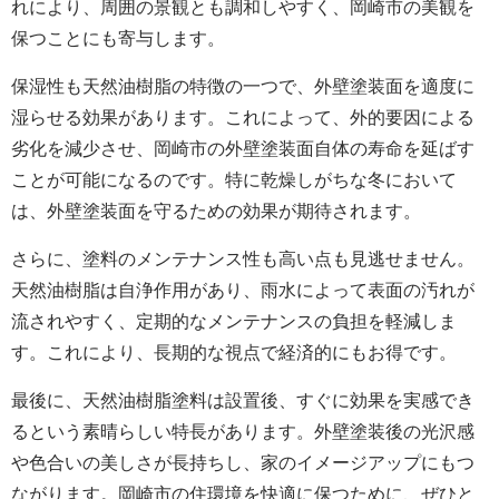
れにより、周囲の景観とも調和しやすく、
岡崎市の
美観を
保つことにも寄与します。
保湿性も天然油樹脂の特徴の一つで、外壁
塗装面
を適度に
湿らせる効果があります。これによって、外的要因による
劣化を減少させ、
岡崎市の
外壁
塗装面
自体の寿命を延ばす
ことが可能になるのです。特に乾燥しがちな冬において
は、外壁
塗装面
を守るための効果が期待されます。
さらに、塗料のメンテナンス性も高い点も見逃せません。
天然油樹脂は自浄作用があり、雨水によって表面の汚れが
流されやすく、定期的なメンテナンスの負担を軽減しま
す。これにより、長期的な視点で経済的にもお得です。
最後に、天然油樹脂塗料は設置後、すぐに効果を実感でき
るという素晴らしい特長があります。外壁塗装後の光沢感
や色合いの美しさが長持ちし、家のイメージアップにもつ
ながります。岡崎市の住環境を快適に保つために、ぜひと