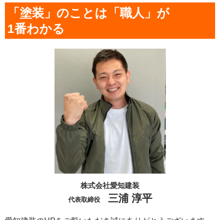
「塗装」のことは「職人」が
1番わかる
株式会社愛知建装
三浦 淳平
代表取締役