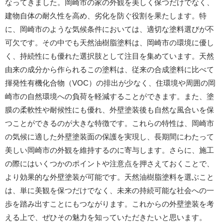
なってきました。岡崎市の家の外観を美しく保つだけでなく、
建物自体の耐久性を高め、劣化を防ぐ役割を果たします。特
に、岡崎市のような気候条件においては、適切な塗料選びが不
可欠です。その中でも天然油樹脂塗料は、岡崎市の環境に優し
く、持続性にも優れた選択肢として注目を集めています。天然
由来の成分から作られるこの塗料は、従来の合成塗料に比べて
揮発性有機化合物（VOC）の排出が少なく、住環境や周囲の岡
崎市の自然環境への負荷を軽減することができます。また、塗
膜の柔軟性や耐候性にも優れ、外壁塗装後も自然な風合いを保
つことができるのが大きな特徴です。これらの特性は、岡崎市
の気候に適した外壁塗装面の保護を実現し、長期間にわたって
美しい岡崎市の外観を維持するのに寄与します。さらに、施工
の際にはいくつかのポイントや注意点を押さえておくことで、
より効果的な外壁塗装が可能です。天然油樹脂塗料を選ぶこと
は、単に美観を保つだけでなく、未来の持続可能な社会への一
歩を踏み出すことにもつながります。これからの外壁塗装を考
える上で、ぜひその魅力を知っていただきたいと思います。