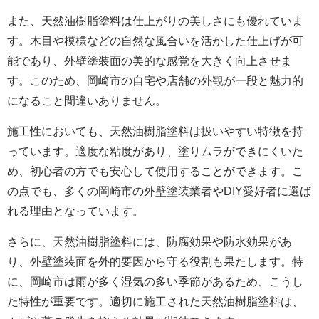
また、天然油樹脂塗料は仕上がりの美しさにも優れていま
す。木目や模様などの自然な風合いを活かした仕上げが可
能であり、外壁
塗装面
の美的な感覚を大きく向上させま
す。このため、
岡崎市の
自宅や店舗の外観が一段と魅力的
になること間違いありません。
施工性においても、天然油樹脂塗料は扱いやすい特徴を持
っています。適度な粘度があり、塗りムラができにくいた
め、初心者の方でも安心して使用することができます。こ
の点でも、多くの
岡崎市の外壁
塗装業者やDIY愛好者に選ば
れる理由となっています。
さらに、天然油樹脂塗料には、防腐効果や防水効果があ
り、外壁
塗装面
を外的要因から守る役割も果たします。特
に、岡崎市は雨が多く湿気の多い季節があるため、こうし
た特性が重要です。適切に施工された天然油樹脂塗料は、