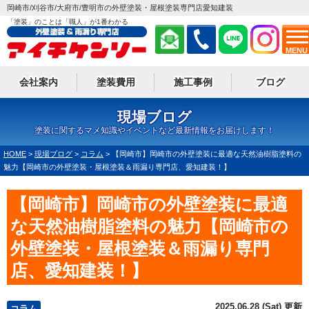
岡崎市/刈谷市/大府市/豊明市の外壁塗装・屋根塗装専門店愛知建装
「塗装」のことは「職人」が1番わかる
MENU
会社案内
塗装費用
施工事例
ブログ
現場ブログ
塗装に関するマメ知識やイベントなど最新情報をお届けします！
HOME
>
現場ブログ
>
コラム
>
【岡崎市】岡崎市の外壁塗装に最適な天然油樹脂塗料の
魅力【岡崎市の外壁塗装・屋根塗装＆雨漏り専門店、愛知建装！】
【岡崎市】岡崎市の外壁塗装に最適
な天然油樹脂塗料の魅力【岡崎市の
外壁塗装・屋根塗装＆雨漏り専門
店、愛知建装！】
2025.06.28 (Sat) 更新
コラム