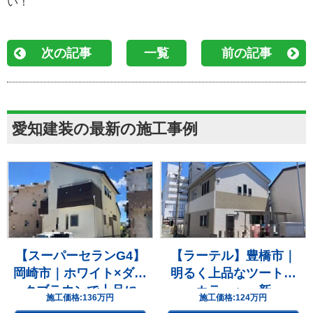
い！
次の記事
一覧
前の記事
愛知建装の最新の施工事例
【スーパーセランG4】
【ラーテル】豊橋市｜
岡崎市｜ホワイト×ダー
明るく上品なツートン
クブラウンで上品に
カラーへ一新
施工価格:
136万円
施工価格:
124万円