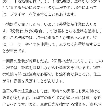
次に、下地処理を行います。下地処理は、塗料がしっかり
と定着するために必要不可欠な工程です。場合によって
は、プライマーを塗布することもあります。
下地処理が完了したら、いよいよ
外壁
塗装作業に入りま
す。3分艶仕上げの場合、まずは基材となる塗料を塗布しま
す。この段階では、均一に塗ることが求められます。特
に、ローラーやハケを使用して、ムラなく
外壁
塗装するこ
とが重要です。
一回目の塗装が乾燥した後、2回目の塗装に入ります。この
工程では、艶感を調整しながら
外壁
塗装を行います。塗料
の乾燥時間には注意が必要で、乾燥不良が起こると、仕上
がりに影響を及ぼすことがあります。
施工の際の注意点としては、岡崎市の天候にも気を付ける
必要があります。岡崎市の雨や湿気が多い日には施工を避
けるべきです。また、直射日光が強すぎる場合も、塗料が