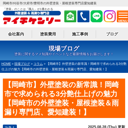
岡崎市/刈谷市/大府市/豊明市の外壁塗装・屋根塗装専門店愛知建装
「塗装」のことは「職人」が1番わかる
MENU
会社案内
塗装費用
施工事例
ブログ
現場ブログ
塗装に関するマメ知識やイベントなど最新情報をお届けします！
HOME
>
現場ブログ
>
コラム
>
【岡崎市】外壁塗装の新常識！岡崎市で求められる3分艶
仕上げの魅力【岡崎市の外壁塗装・屋根塗装＆雨漏り専門店、愛知建装！】
【岡崎市】外壁塗装の新常識！岡崎
市で求められる3分艶仕上げの魅力
【岡崎市の外壁塗装・屋根塗装＆雨
漏り専門店、愛知建装！】
2025.08.28 (Thu) 更新
コラム