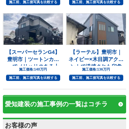
施工前、施工後写真を比較する
施工前、施工後写真を比較する
【スーパーセランG4】
【ラーテル】豊明市｜
豊明市｜ツートンカラ
ネイビー×木目調アクセ
ーでメリハリのある上
ントで洗練された印象
施工価格:
140万円
施工価格:
136万円
質な住まいへ
へ
施工前、施工後写真を比較する
施工前、施工後写真を比較する
愛知建装の施工事例の一覧はコチラ
お客様の声