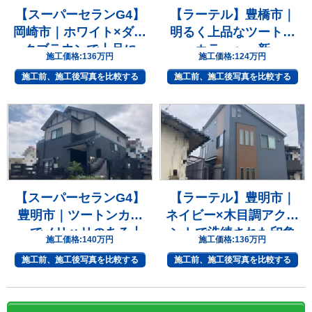
【スーパーセランG4】
【ラーテル】豊橋市｜
岡崎市｜ホワイト×ダー
明るく上品なツートン
クブラウンで上品に
カラーへ一新
施工価格:
136万円
施工価格:
124万円
施工前、施工後写真を比較する
施工前、施工後写真を比較する
【スーパーセランG4】
【ラーテル】豊明市｜
豊明市｜ツートンカラ
ネイビー×木目調アクセ
ーでメリハリのある上
ントで洗練された印象
施工価格:
140万円
施工価格:
136万円
質な住まいへ
へ
施工前、施工後写真を比較する
施工前、施工後写真を比較する