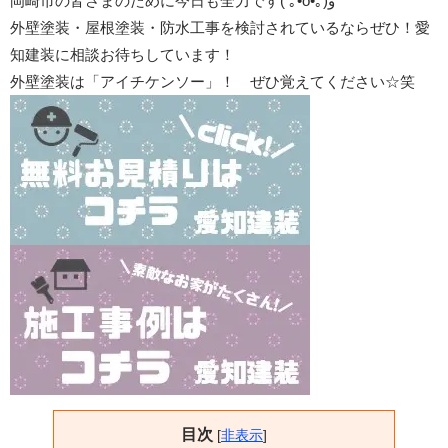
岡崎市の皆さまのために今日も全力です
(
｡
•o•
｡
)
و
外壁塗装・屋根塗装・防水工事を検討されているならぜひ！愛
知建装に相談お待ちしています！
外壁塗装は「アイチケンソー」！ ぜひ覚えてください☆笑
目次
[
非表示
]