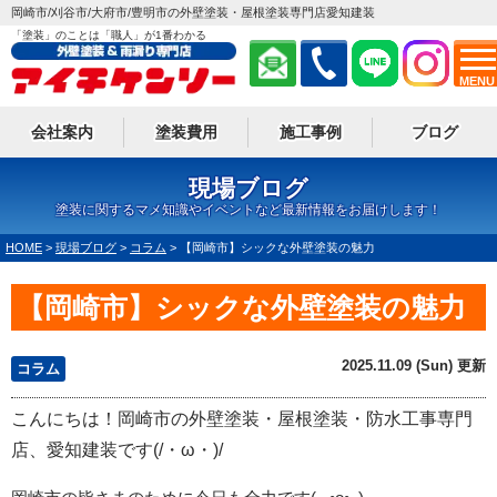
岡崎市/刈谷市/大府市/豊明市の外壁塗装・屋根塗装専門店愛知建装
「塗装」のことは「職人」が1番わかる
MENU
会社案内
塗装費用
施工事例
ブログ
現場ブログ
塗装に関するマメ知識やイベントなど最新情報をお届けします！
HOME
>
現場ブログ
>
コラム
>
【岡崎市】シックな外壁塗装の魅力
【岡崎市】シックな外壁塗装の魅力
2025.11.09 (Sun) 更新
コラム
こんにちは！岡崎市の外壁塗装・屋根塗装・防水工事専門
店、愛知建装です(/・ω・)/