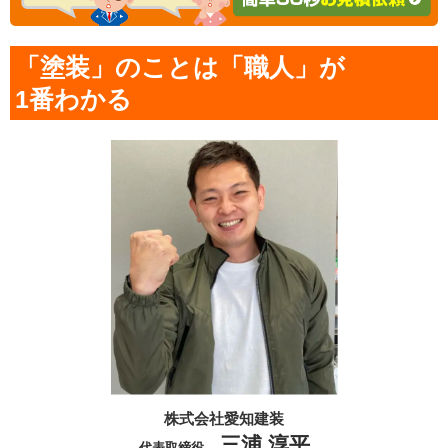
「塗装」のことは「職人」が
1番わかる
株式会社愛知建装
三浦 淳平
代表取締役